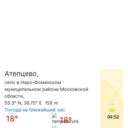
Атепцево,
С
село в Наро-Фоминском
муниципальном районе Московской
области,
55.3° N, 36.75° E 158 m
Погода на ближайший час
18°
04:52
18°