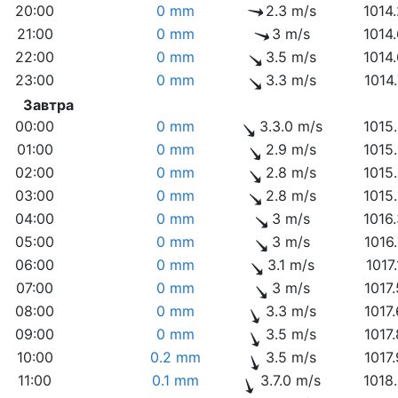
20:00
0 mm
2.3 m/s
1014
21:00
0 mm
3 m/s
1014
22:00
0 mm
3.5 m/s
1014
23:00
0 mm
3.3 m/s
1014
Завтра
00:00
0 mm
3.3.0 m/s
1015
01:00
0 mm
2.9 m/s
1015
02:00
0 mm
2.8 m/s
1015
03:00
0 mm
2.8 m/s
1015
04:00
0 mm
3 m/s
1016
05:00
0 mm
3 m/s
1016
06:00
0 mm
3.1 m/s
1017
07:00
0 mm
3 m/s
1017
08:00
0 mm
3.3 m/s
1017
09:00
0 mm
3.5 m/s
1017
10:00
0.2 mm
3.5 m/s
1017
11:00
0.1 mm
3.7.0 m/s
1018