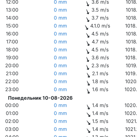
12:00
0 mm
3.6 m/s
1018
13:00
0 mm
3.5 m/s
1018
14:00
0 mm
3.7 m/s
1018
15:00
0 mm
4.1.0 m/s
1018
16:00
0 mm
4.5 m/s
1018
17:00
0 mm
4.7 m/s
1018
18:00
0 mm
4.5 m/s
1018
19:00
0 mm
3.6 m/s
1018
20:00
0 mm
2.3 m/s
1019
21:00
0 mm
2.1 m/s
1019
22:00
0 mm
1.8 m/s
1020
23:00
0 mm
1.6 m/s
1020
Понедельник 10-08-2026
00:00
0 mm
1.4 m/s
1020
01:00
0 mm
1.4 m/s
1020
02:00
0 mm
1.5 m/s
1021
03:00
0 mm
1.4 m/s
1021
04:00
0 mm
1.3 m/s
1021