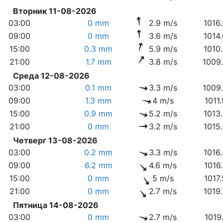
Вторник 11-08-2026
03:00
0 mm
2.9 m/s
1016
09:00
0 mm
3.6 m/s
1014
15:00
0.3 mm
5.9 m/s
1010
21:00
1.7 mm
3.8 m/s
1009
Среда 12-08-2026
03:00
0.1 mm
3.3 m/s
1009
09:00
1.3 mm
4 m/s
1011
15:00
0.9 mm
5.2 m/s
1013
21:00
0 mm
3.2 m/s
1015
Четверг 13-08-2026
03:00
0.2 mm
3.3 m/s
1016
09:00
6.2 mm
4.6 m/s
1016
15:00
0 mm
5 m/s
1017
21:00
0 mm
2.7 m/s
1019
Пятница 14-08-2026
03:00
0 mm
2.7 m/s
1019