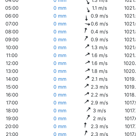
05:00
0 mm
1.1 m/s
1021
06:00
0 mm
0.9 m/s
1021
07:00
0 mm
0.6 m/s
1021
08:00
0 mm
0.4 m/s
1021
09:00
0 mm
0.9 m/s
1021
10:00
0 mm
1.3 m/s
1021
11:00
0 mm
1.6 m/s
1021
12:00
0 mm
1.6 m/s
1020
13:00
0 mm
1.8 m/s
1020
14:00
0 mm
2.1 m/s
1019
15:00
0 mm
2.3 m/s
1019
16:00
0 mm
2.2 m/s
1018
17:00
0 mm
2.9 m/s
1017
18:00
0 mm
3 m/s
1017
19:00
0 mm
2 m/s
1017
20:00
0 mm
2.3 m/s
1017
21:00
0 mm
2.3 m/s
1017