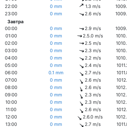
22:00
0 mm
1.3 m/s
1009
23:00
0 mm
2.6 m/s
1009
Завтра
00:00
0 mm
2.9 m/s
1009
01:00
0 mm
2.5.0 m/s
1010
02:00
0 mm
2.5 m/s
1010
03:00
0 mm
2.3 m/s
1010
04:00
0 mm
2.2 m/s
1010
05:00
0 mm
2.4 m/s
1011
06:00
0.1 mm
2.7 m/s
1011
07:00
0 mm
2.6 m/s
1012
08:00
0 mm
2.6 m/s
1012
09:00
0 mm
2.3 m/s
1012
10:00
0 mm
2.3 m/s
1012
11:00
0 mm
2.6 m/s
1012
12:00
0 mm
2.6.0 m/s
1012
13:00
0 mm
2.7 m/s
1011