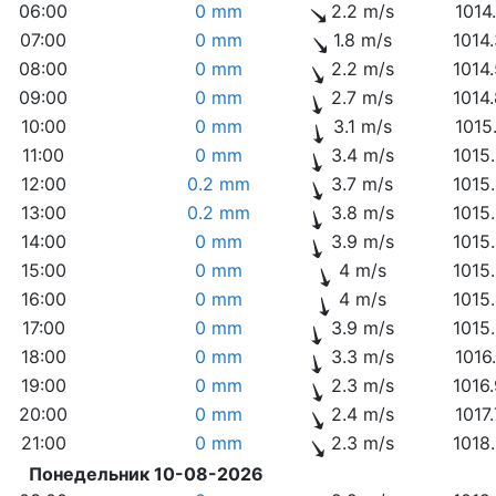
06:00
0 mm
2.2 m/s
1014
07:00
0 mm
1.8 m/s
1014
08:00
0 mm
2.2 m/s
1014
09:00
0 mm
2.7 m/s
1014
10:00
0 mm
3.1 m/s
1015
11:00
0 mm
3.4 m/s
1015
12:00
0.2 mm
3.7 m/s
1015
13:00
0.2 mm
3.8 m/s
1015
14:00
0 mm
3.9 m/s
1015
15:00
0 mm
4 m/s
1015
16:00
0 mm
4 m/s
1015
17:00
0 mm
3.9 m/s
1015
18:00
0 mm
3.3 m/s
1016
19:00
0 mm
2.3 m/s
1016
20:00
0 mm
2.4 m/s
1017
21:00
0 mm
2.3 m/s
1018
Понедельник 10-08-2026