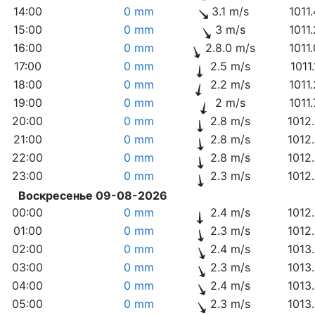
14:00
0 mm
3.1 m/s
1011
15:00
0 mm
3 m/s
1011
16:00
0 mm
2.8.0 m/s
1011
17:00
0 mm
2.5 m/s
1011
18:00
0 mm
2.2 m/s
1011
19:00
0 mm
2 m/s
1011
20:00
0 mm
2.8 m/s
1012
21:00
0 mm
2.8 m/s
1012
22:00
0 mm
2.8 m/s
1012
23:00
0 mm
2.3 m/s
1012
Воскресенье 09-08-2026
00:00
0 mm
2.4 m/s
1012
01:00
0 mm
2.3 m/s
1012
02:00
0 mm
2.4 m/s
1013
03:00
0 mm
2.3 m/s
1013
04:00
0 mm
2.4 m/s
1013
05:00
0 mm
2.3 m/s
1013