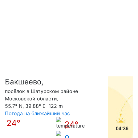
Бакшеево,
С
посёлок в Шатурском районе
Московской области,
55.7° N, 39.88° E 122 m
Погода на ближайший час
24°
24°
04:36