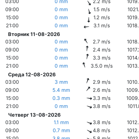
03:00
0 mm
2.2 m/s
1019
09:00
0 mm
1.5 m/s
1021
15:00
0 mm
1.2 m/s
1019
21:00
0 mm
3.1 m/s
1018
Вторник 11-08-2026
03:00
0 mm
2.7 m/s
1018
09:00
0 mm
2.4 m/s
1017
15:00
0 mm
3.3 m/s
1014
21:00
0 mm
3.5.0 m/s
1013
Среда 12-08-2026
03:00
3 mm
2.9 m/s
1010
09:00
5.4 mm
2.6 m/s
1009
15:00
0.3 mm
3.3 m/s
1009
21:00
0 mm
3.8 m/s
1011
Четверг 13-08-2026
03:00
1.1 mm
3.8 m/s
1012
09:00
0.7 mm
4.8 m/s
1012
15:00
3.8 mm
5.8 m/s
1012