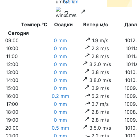
0
mm
2
m/s
Темпер.°C
Осадки
Ветер м/с
Дав
Сегодня
09:00
0 mm
1.9 m/s
1012
10:00
0 mm
2.3 m/s
1011
11:00
0 mm
2.8 m/s
1011
12:00
0 mm
3.2.0 m/s
1011
13:00
0 mm
3.8 m/s
1010
14:00
0 mm
3.8.0 m/s
1010
15:00
0 mm
3.9 m/s
1009
16:00
0.2 mm
5.2 m/s
1009
17:00
0 mm
3.7 m/s
1009
18:00
0 mm
2.8 m/s
1008
19:00
0 mm
2.8 m/s
1009
20:00
0.5 mm
3.5.0 m/s
1010
21:00
0 mm
2.2 m/s
1010