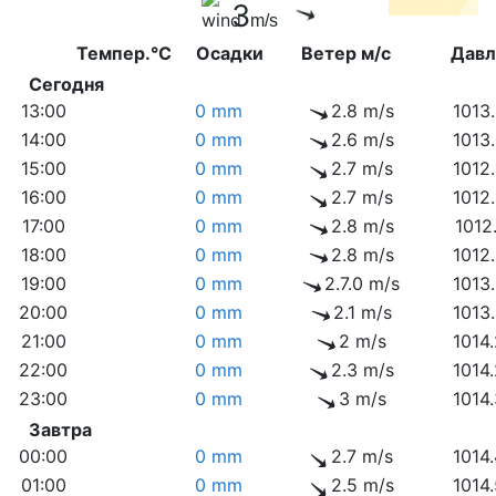
3
m/s
Темпер.°C
Осадки
Ветер м/с
Дав
Сегодня
13:00
0 mm
2.8 m/s
1013
14:00
0 mm
2.6 m/s
1013
15:00
0 mm
2.7 m/s
1012
16:00
0 mm
2.7 m/s
1012
17:00
0 mm
2.8 m/s
1012
18:00
0 mm
2.8 m/s
1012
19:00
0 mm
2.7.0 m/s
1013
20:00
0 mm
2.1 m/s
1013
21:00
0 mm
2 m/s
1014
22:00
0 mm
2.3 m/s
1014
23:00
0 mm
3 m/s
1014
Завтра
00:00
0 mm
2.7 m/s
1014
01:00
0 mm
2.5 m/s
1014