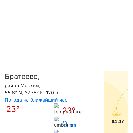
Братеево,
С
район Москвы,
55.6° N, 37.76° E 120 m
Погода на ближайший час
23°
23°
0
04:47
mm