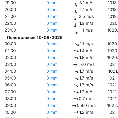
19:00
0 mm
3.1 m/s
1018
20:00
0 mm
2.1 m/s
1018
21:00
0 mm
2.5 m/s
1019
22:00
0 mm
1.9 m/s
1020
23:00
0 mm
1.1 m/s
1020
Понедельник 10-08-2026
00:00
0 mm
1.1 m/s
1020
01:00
0 mm
1.4 m/s
1020
02:00
0 mm
1.8 m/s
1020
03:00
0 mm
1.7.0 m/s
1021
04:00
0 mm
1.7 m/s
1021
05:00
0 mm
1.7 m/s
1021
06:00
0 mm
1.7 m/s
1021
07:00
0 mm
1.2 m/s
1021
08:00
0 mm
0.7 m/s
1021
09:00
0 mm
0.8.0 m/s
1022
10:00
0 mm
1.2 m/s
1021