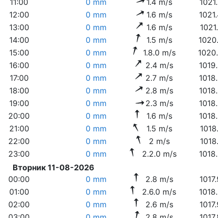
11:00
0 mm
1.4 m/s
1021
12:00
0 mm
1.6 m/s
1021
13:00
0 mm
1.6 m/s
1021
14:00
0 mm
1.5 m/s
1020
15:00
0 mm
1.8.0 m/s
1020
16:00
0 mm
2.4 m/s
1019
17:00
0 mm
2.7 m/s
1018
18:00
0 mm
2.8 m/s
1018
19:00
0 mm
2.3 m/s
1018
20:00
0 mm
1.6 m/s
1018
21:00
0 mm
1.5 m/s
1018
22:00
0 mm
2 m/s
1018
23:00
0 mm
2.2.0 m/s
1018
Вторник 11-08-2026
00:00
0 mm
2.8 m/s
1017
01:00
0 mm
2.6.0 m/s
1018
02:00
0 mm
2.6 m/s
1017
03:00
0 mm
2.8 m/s
1017