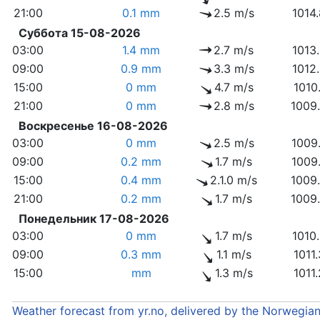
21:00
0.1 mm
2.5 m/s
1014
Суббота 15-08-2026
03:00
1.4 mm
2.7 m/s
1013
09:00
0.9 mm
3.3 m/s
1012
15:00
0 mm
4.7 m/s
1010
21:00
0 mm
2.8 m/s
1009
Воскресенье 16-08-2026
03:00
0 mm
2.5 m/s
1009
09:00
0.2 mm
1.7 m/s
1009
15:00
0.4 mm
2.1.0 m/s
1009
21:00
0.2 mm
1.7 m/s
1009
Понедельник 17-08-2026
03:00
0 mm
1.7 m/s
1010
09:00
0.3 mm
1.1 m/s
1011
15:00
mm
1.3 m/s
1011
Weather forecast from yr.no, delivered by the Norwegia