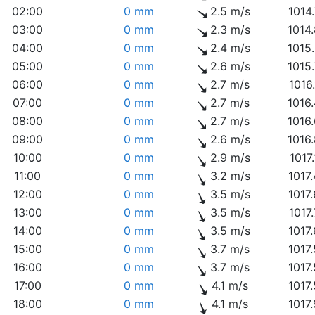
02:00
0 mm
2.5 m/s
1014
03:00
0 mm
2.3 m/s
1014
04:00
0 mm
2.4 m/s
1015
05:00
0 mm
2.6 m/s
1015
06:00
0 mm
2.7 m/s
1016
07:00
0 mm
2.7 m/s
1016
08:00
0 mm
2.7 m/s
1016
09:00
0 mm
2.6 m/s
1016
10:00
0 mm
2.9 m/s
1017
11:00
0 mm
3.2 m/s
1017
12:00
0 mm
3.5 m/s
1017
13:00
0 mm
3.5 m/s
1017
14:00
0 mm
3.5 m/s
1017
15:00
0 mm
3.7 m/s
1017
16:00
0 mm
3.7 m/s
1017
17:00
0 mm
4.1 m/s
1017
18:00
0 mm
4.1 m/s
1017