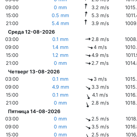
09:00
0 mm
3.2 m/s
1015
15:00
0.5 mm
5.3 m/s
1011
21:00
5.4 mm
3.9 m/s
1009
Среда 12-08-2026
03:00
0.1 mm
2.8 m/s
1008
09:00
1.4 mm
4 m/s
1010
15:00
1.2 mm
4.9 m/s
1011
21:00
0 mm
2.7 m/s
1014
Четверг 13-08-2026
03:00
0.1 mm
3 m/s
1015
09:00
4.9 mm
3.3 m/s
1015
15:00
0.1 mm
4.1 m/s
1016
21:00
0 mm
2.8 m/s
1018
Пятница 14-08-2026
03:00
0 mm
2.5 m/s
1018
09:00
0 mm
3.5 m/s
1016
15:00
0 mm
2.5 m/s
1016