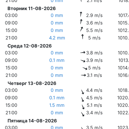
21:00
0 mm
2.1 m/s
1018
Вторник 11-08-2026
03:00
0 mm
2.9 m/s
1017
09:00
0 mm
3.6 m/s
1015
15:00
0 mm
5.5 m/s
1012
21:00
4.2 mm
5 m/s
1010
Среда 12-08-2026
03:00
0 mm
3.8 m/s
1010
09:00
0.1 mm
3.9 m/s
1013
15:00
0 mm
5 m/s
1014
21:00
0 mm
3.1 m/s
1016
Четверг 13-08-2026
03:00
0 mm
4.4 m/s
1018
09:00
0.1 mm
4.5 m/s
1020
15:00
1.5 mm
5.1 m/s
1020
21:00
0 mm
3.4 m/s
1022
Пятница 14-08-2026
03:00
0 mm
3.5 m/s
1023