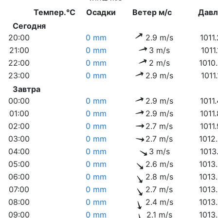
Темпер.°C
Осадки
Ветер м/с
Дав
Сегодня
20:00
0 mm
2.9 m/s
1011
21:00
0 mm
3 m/s
1011
22:00
0 mm
2 m/s
1010
23:00
0 mm
2.9 m/s
1011
Завтра
00:00
0 mm
2.9 m/s
1011
01:00
0 mm
2.9 m/s
1011
02:00
0 mm
2.7 m/s
1011
03:00
0 mm
2.7 m/s
1012
04:00
0 mm
3 m/s
1013
05:00
0 mm
2.6 m/s
1013
06:00
0 mm
2.8 m/s
1013
07:00
0 mm
2.7 m/s
1013
08:00
0 mm
2.4 m/s
1013
09:00
0 mm
2.1 m/s
1013