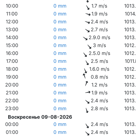
10:00
0 mm
1.7 m/s
1013
11:00
0 mm
1.9 m/s
1014
12:00
0 mm
2.4 m/s
1013
13:00
0 mm
2.7 m/s
1013
14:00
0 mm
2.9.0 m/s
1013
15:00
0 mm
3 m/s
1012
16:00
0 mm
2.5.0 m/s
1012
17:00
0 mm
2.5 m/s
1011
18:00
0 mm
1.6.0 m/s
1012
19:00
0 mm
0.8 m/s
1012
20:00
0 mm
1.2 m/s
1013
21:00
0 mm
1.9 m/s
1013
22:00
0 mm
2.4 m/s
1013
23:00
0 mm
2.8 m/s
1013
Воскресенье 09-08-2026
00:00
0 mm
2.4 m/s
1013
01:00
0 mm
2.4 m/s
1013