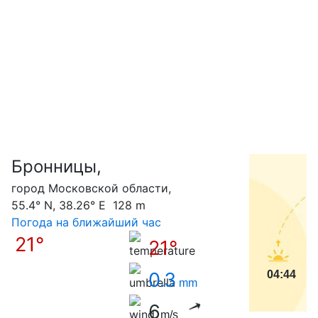
Бронницы,
С
город Московской области,
55.4° N, 38.26° E 128 m
Погода на ближайший час
21°
21°
0.3
04:44
mm
6
m/s