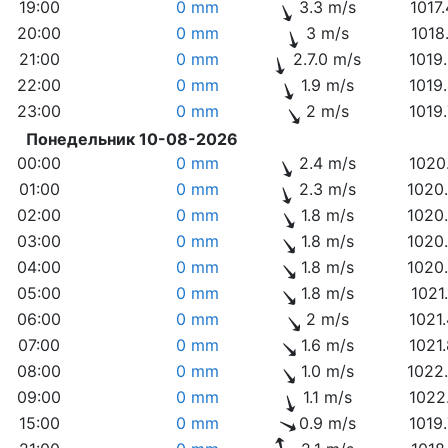
19:00
0 mm
3.3 m/s
1017
20:00
0 mm
3 m/s
1018
21:00
0 mm
2.7.0 m/s
1019
22:00
0 mm
1.9 m/s
1019
23:00
0 mm
2 m/s
1019
Понедельник 10-08-2026
00:00
0 mm
2.4 m/s
1020
01:00
0 mm
2.3 m/s
1020
02:00
0 mm
1.8 m/s
1020
03:00
0 mm
1.8 m/s
1020
04:00
0 mm
1.8 m/s
1020
05:00
0 mm
1.8 m/s
1021
06:00
0 mm
2 m/s
1021
07:00
0 mm
1.6 m/s
1021
08:00
0 mm
1.0 m/s
1022
09:00
0 mm
1.1 m/s
1022
15:00
0 mm
0.9 m/s
1019