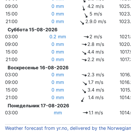
09:00
0 mm
4.2 m/s
1025
15:00
0 mm
5 m/s
1023
21:00
0 mm
2.9.0 m/s
1023
Суббота 15-08-2026
03:00
0.2 mm
2 m/s
1021
09:00
0 mm
2.8 m/s
1020
15:00
0 mm
4.4 m/s
1017
21:00
0 mm
2.2 m/s
1017
Воскресенье 16-08-2026
03:00
0 mm
2.3 m/s
1016
09:00
0 mm
1.7 m/s
1016
15:00
0 mm
3.4 m/s
1015
21:00
0 mm
1.4 m/s
1014
Понедельник 17-08-2026
03:00
mm
1.1 m/s
1014
Weather forecast from yr.no, delivered by the Norwegia