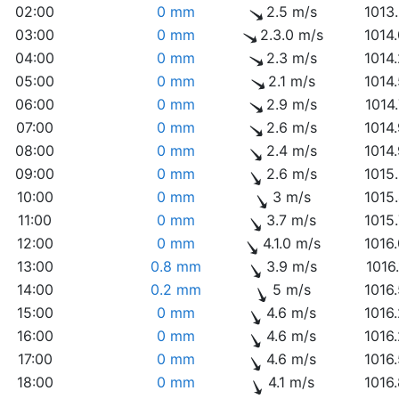
02:00
0 mm
2.5 m/s
1013
03:00
0 mm
2.3.0 m/s
1014
04:00
0 mm
2.3 m/s
1014
05:00
0 mm
2.1 m/s
1014
06:00
0 mm
2.9 m/s
1014
07:00
0 mm
2.6 m/s
1014
08:00
0 mm
2.4 m/s
1014
09:00
0 mm
2.6 m/s
1015
10:00
0 mm
3 m/s
1015
11:00
0 mm
3.7 m/s
1015
12:00
0 mm
4.1.0 m/s
1016
13:00
0.8 mm
3.9 m/s
1016
14:00
0.2 mm
5 m/s
1016
15:00
0 mm
4.6 m/s
1016
16:00
0 mm
4.6 m/s
1016
17:00
0 mm
4.6 m/s
1016
18:00
0 mm
4.1 m/s
1016