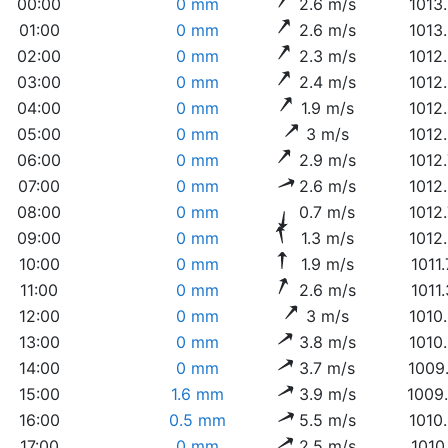
00:00
0 mm
2.6 m/s
1013
01:00
0 mm
2.6 m/s
1013
02:00
0 mm
2.3 m/s
1012
03:00
0 mm
2.4 m/s
1012
04:00
0 mm
1.9 m/s
1012
05:00
0 mm
3 m/s
1012
06:00
0 mm
2.9 m/s
1012
07:00
0 mm
2.6 m/s
1012
08:00
0 mm
0.7 m/s
1012
09:00
0 mm
1.3 m/s
1012
10:00
0 mm
1.9 m/s
1011
11:00
0 mm
2.6 m/s
1011
12:00
0 mm
3 m/s
1010
13:00
0 mm
3.8 m/s
1010
14:00
0 mm
3.7 m/s
1009
15:00
1.6 mm
3.9 m/s
1009
16:00
0.5 mm
5.5 m/s
1010
17:00
0 mm
2.5 m/s
1010