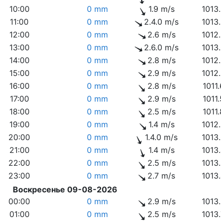
10:00
0 mm
1.9 m/s
1013
11:00
0 mm
2.4.0 m/s
1013
12:00
0 mm
2.6 m/s
1012
13:00
0 mm
2.6.0 m/s
1013
14:00
0 mm
2.8 m/s
1012
15:00
0 mm
2.9 m/s
1012
16:00
0 mm
2.8 m/s
1011
17:00
0 mm
2.9 m/s
1011
18:00
0 mm
2.5 m/s
1011
19:00
0 mm
1.4 m/s
1012
20:00
0 mm
1.4.0 m/s
1013
21:00
0 mm
1.4 m/s
1013
22:00
0 mm
2.5 m/s
1013
23:00
0 mm
2.7 m/s
1013
Воскресенье 09-08-2026
00:00
0 mm
2.9 m/s
1013
01:00
0 mm
2.5 m/s
1013