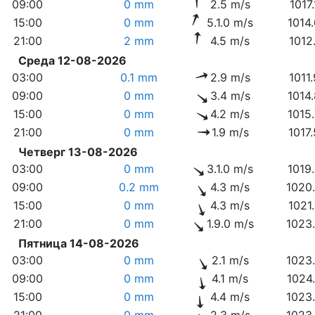
09:00
0 mm
2.5 m/s
1017
15:00
0 mm
5.1.0 m/s
1014
21:00
2 mm
4.5 m/s
1012
Среда 12-08-2026
03:00
0.1 mm
2.9 m/s
1011
09:00
0 mm
3.4 m/s
1014
15:00
0 mm
4.2 m/s
1015
21:00
0 mm
1.9 m/s
1017
Четверг 13-08-2026
03:00
0 mm
3.1.0 m/s
1019
09:00
0.2 mm
4.3 m/s
1020
15:00
0 mm
4.3 m/s
1021
21:00
0 mm
1.9.0 m/s
1023
Пятница 14-08-2026
03:00
0 mm
2.1 m/s
1023
09:00
0 mm
4.1 m/s
1024
15:00
0 mm
4.4 m/s
1023
21:00
0 mm
2.3 m/s
1023