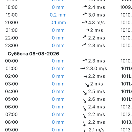
18:00
0 mm
2.4 m/s
1009
19:00
0.2 mm
3.0 m/s
1010
20:00
0.1 mm
4.3 m/s
1010
21:00
0 mm
2 m/s
1010
22:00
0 mm
2.2 m/s
1010
23:00
0 mm
2.3 m/s
1010
Суббота 08-08-2026
00:00
0 mm
2.3 m/s
1010
01:00
0 mm
2.8.0 m/s
1011
02:00
0 mm
2.2 m/s
1011
03:00
0 mm
2 m/s
1011
04:00
0 mm
2.5 m/s
1011
05:00
0 mm
2.6 m/s
1011
06:00
0 mm
2.4 m/s
1012
07:00
0 mm
2.2 m/s
1012
08:00
0 mm
2.2 m/s
1013
09:00
0 mm
2.1 m/s
1013