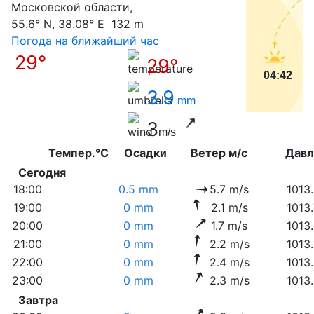
Московской области,
55.6° N, 38.08° E 132 m
Погода на ближайший час
29°
29°
04:42
3.9
mm
3
m/s
Темпер.°C
Осадки
Ветер м/с
Дав
Сегодня
18:00
0.5 mm
5.7 m/s
1013
19:00
0 mm
2.1 m/s
1013
20:00
0 mm
1.7 m/s
1013
21:00
0 mm
2.2 m/s
1013
22:00
0 mm
2.4 m/s
1013
23:00
0 mm
2.3 m/s
1013
Завтра