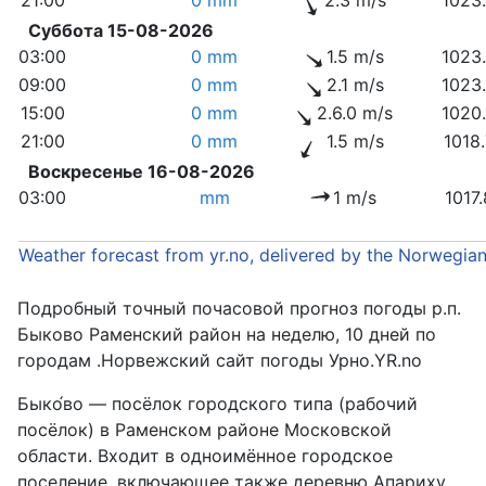
Суббота 15-08-2026
03:00
0 mm
1.5 m/s
1023
09:00
0 mm
2.1 m/s
1023
15:00
0 mm
2.6.0 m/s
1020
21:00
0 mm
1.5 m/s
1018
Воскресенье 16-08-2026
03:00
mm
1 m/s
1017
Weather forecast from yr.no, delivered by the Norwegia
Подробный точный почасовой прогноз погоды р.п.
Быково Раменский район на неделю, 10 дней по
городам .Норвежский сайт погоды Урно.YR.no
Быко́во — посёлок городского типа (рабочий
посёлок) в Раменском районе Московской
области. Входит в одноимённое городское
поселение, включающее также деревню Апариху.