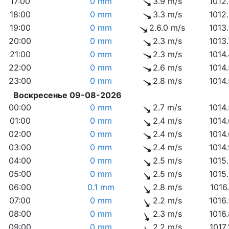
17:00
0 mm
3.9 m/s
1012
18:00
0 mm
3.3 m/s
1012
19:00
0 mm
2.6.0 m/s
1013
20:00
0 mm
2.3 m/s
1013
21:00
0 mm
2.3 m/s
1014
22:00
0 mm
2.6 m/s
1014
23:00
0 mm
2.8 m/s
1014
Воскресенье 09-08-2026
00:00
0 mm
2.7 m/s
1014
01:00
0 mm
2.4 m/s
1014
02:00
0 mm
2.4 m/s
1014
03:00
0 mm
2.4 m/s
1014
04:00
0 mm
2.5 m/s
1015
05:00
0 mm
2.5 m/s
1015
06:00
0.1 mm
2.8 m/s
1016
07:00
0 mm
2.2 m/s
1016
08:00
0 mm
2.3 m/s
1016
09:00
0 mm
2.2 m/s
1017