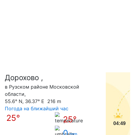
Дорохово ,
С
в Рузском районе Московской
области,
55.6° N, 36.37° E 216 m
Погода на ближайший час
25°
25°
04:49
0
mm