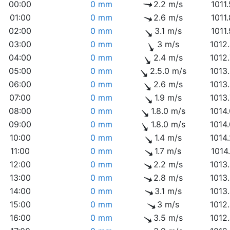
00:00
0 mm
2.2 m/s
1011
01:00
0 mm
2.6 m/s
1011
02:00
0 mm
3.1 m/s
1011
03:00
0 mm
3 m/s
1012
04:00
0 mm
2.4 m/s
1012
05:00
0 mm
2.5.0 m/s
1013
06:00
0 mm
2.6 m/s
1013
07:00
0 mm
1.9 m/s
1013
08:00
0 mm
1.8.0 m/s
1014
09:00
0 mm
1.8.0 m/s
1014
10:00
0 mm
1.4 m/s
1014
11:00
0 mm
1.7 m/s
1014
12:00
0 mm
2.2 m/s
1013
13:00
0 mm
2.8 m/s
1013
14:00
0 mm
3.1 m/s
1013
15:00
0 mm
3 m/s
1012
16:00
0 mm
3.5 m/s
1012