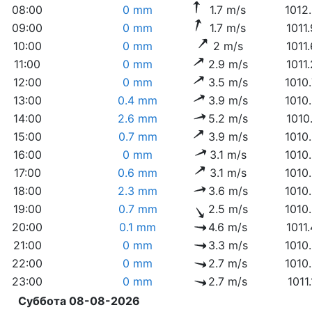
08:00
0 mm
1.7 m/s
1012
09:00
0 mm
1.7 m/s
1011
10:00
0 mm
2 m/s
1011
11:00
0 mm
2.9 m/s
1011
12:00
0 mm
3.5 m/s
1010
13:00
0.4 mm
3.9 m/s
1010
14:00
2.6 mm
5.2 m/s
1010
15:00
0.7 mm
3.9 m/s
1010
16:00
0 mm
3.1 m/s
1010
17:00
0.6 mm
3.1 m/s
1010
18:00
2.3 mm
3.6 m/s
1010
19:00
0.7 mm
2.5 m/s
1010
20:00
0.1 mm
4.6 m/s
1011
21:00
0 mm
3.3 m/s
1010
22:00
0 mm
2.7 m/s
1010
23:00
0 mm
2.7 m/s
1011
Суббота 08-08-2026