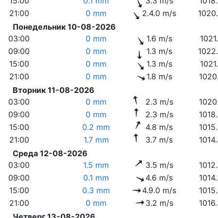
15:00
0.1 mm
3.3 m/s
1018
21:00
0 mm
2.4.0 m/s
1020
Понедельник 10-08-2026
03:00
0 mm
1.6 m/s
1021
09:00
0 mm
1.3 m/s
1022
15:00
0 mm
1.3 m/s
1021
21:00
0 mm
1.8 m/s
1020
Вторник 11-08-2026
03:00
0 mm
2.3 m/s
1020
09:00
0 mm
2.3 m/s
1018
15:00
0.2 mm
4.8 m/s
1015
21:00
1.7 mm
3.7 m/s
1014
Среда 12-08-2026
03:00
1.5 mm
3.5 m/s
1012
09:00
0.1 mm
4.6 m/s
1014
15:00
0.3 mm
4.9.0 m/s
1015
21:00
0 mm
3.2 m/s
1016
Четверг 13-08-2026