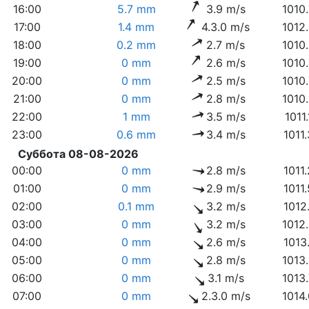
16:00
5.7 mm
3.9 m/s
1010
17:00
1.4 mm
4.3.0 m/s
1012
18:00
0.2 mm
2.7 m/s
1010
19:00
0 mm
2.6 m/s
1010
20:00
0 mm
2.5 m/s
1010
21:00
0 mm
2.8 m/s
1010
22:00
1 mm
3.5 m/s
1011
23:00
0.6 mm
3.4 m/s
1011
Суббота 08-08-2026
00:00
0 mm
2.8 m/s
1011
01:00
0 mm
2.9 m/s
1011
02:00
0.1 mm
3.2 m/s
1012
03:00
0 mm
3.2 m/s
1012
04:00
0 mm
2.6 m/s
1013
05:00
0 mm
2.8 m/s
1013
06:00
0 mm
3.1 m/s
1013
07:00
0 mm
2.3.0 m/s
1014