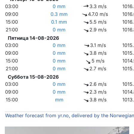
03:00
0 mm
3.3 m/s
1016
09:00
0.3 mm
4.7.0 m/s
1016
15:00
0.1 mm
5.5 m/s
1016
21:00
0 mm
2.9 m/s
1016
Пятница 14-08-2026
03:00
0 mm
3.1 m/s
1015
09:00
0 mm
3.8 m/s
1015
15:00
0 mm
5 m/s
1014
21:00
0 mm
2.7 m/s
1015
Суббота 15-08-2026
03:00
0 mm
2.6 m/s
1015
09:00
0 mm
2.3 m/s
1014
15:00
mm
3.8 m/s
1013
Weather forecast from yr.no, delivered by the Norwegia