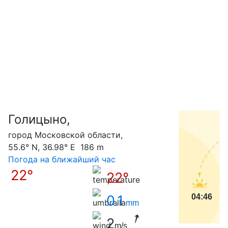
Голицыно,
С
город Московской области,
55.6° N, 36.98° E 186 m
Погода на ближайший час
22°
22°
0.1
04:46
mm
2
m/s