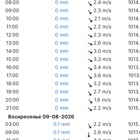
08:00
0 mm
2.4 m/s
1014
09:00
0 mm
2.3 m/s
1014
10:00
0 mm
2.1 m/s
1014
11:00
0 mm
2.2 m/s
1014
12:00
0 mm
2.3 m/s
1014
13:00
0 mm
2.6 m/s
1014
14:00
0 mm
3.0 m/s
1014
15:00
0 mm
3.3 m/s
1013
16:00
0 mm
3.4 m/s
1013
17:00
0 mm
3.6 m/s
1013
18:00
0 mm
3.2 m/s
1013
19:00
0 mm
2.7 m/s
1013
20:00
0 mm
1.6 m/s
1014
21:00
0 mm
2.2 m/s
1015
Воскресенье 09-08-2026
03:00
0.1 mm
2.2 m/s
1015
09:00
0.1 mm
2.6 m/s
1017