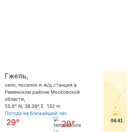
Гжель,
С
село, поселок и ж/д станция в
Раменском районе Московской
области,
55.6° N, 38.39° E 132 m
Погода на ближайший час
29°
04:41
29°