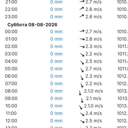
21:00
0 mm
2.7 m/s
1010
22:00
0 mm
2.6 m/s
1010
23:00
0 mm
2.6 m/s
1010
Суббота 08-08-2026
00:00
0 mm
2.7 m/s
1010
01:00
0 mm
2.8 m/s
1010
02:00
0 mm
2.3 m/s
1011
03:00
0 mm
2.2 m/s
1011
04:00
0 mm
2.5 m/s
1011
05:00
0 mm
2.7 m/s
1011
06:00
0 mm
2.3 m/s
1012
07:00
0 mm
2.2 m/s
1012
08:00
0 mm
2.1.0 m/s
1013
09:00
0 mm
2.1 m/s
1013
10:00
0 mm
2.1.0 m/s
1013
11:00
0 mm
2.4 m/s
1012
12:00
0 mm
2.5 m/s
1012
13:00
0 mm
2.7 m/s
1012