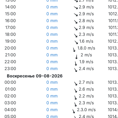
14:00
0 mm
2.9 m/s
1012
15:00
0 mm
2.9 m/s
1012
16:00
0 mm
2.8 m/s
1011
17:00
0 mm
2.9 m/s
1011
18:00
0 mm
2.3 m/s
1011
19:00
0 mm
1.6 m/s
1012
20:00
0 mm
1.8.0 m/s
1013
21:00
0 mm
2 m/s
1013
22:00
0 mm
1.9 m/s
1013
23:00
0 mm
2.4 m/s
1013
Воскресенье 09-08-2026
00:00
0 mm
2.7 m/s
1013
01:00
0 mm
2.6 m/s
1013
02:00
0 mm
2.2 m/s
1013
03:00
0 mm
2.3 m/s
1013
04:00
0 mm
2.3.0 m/s
1014
05:00
0 mm
2.4 m/s
1014