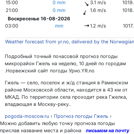
15:00
0 mm
3.1 m/s
1019
21:00
0 mm
1.6 m/s
1018
Воскресенье 16-08-2026
03:00
mm
1.2 m/s
1017
Weather forecast from yr.no, delivered by the Norwegia
Подробный точный почасовой прогноз погоды
микрорайон Гжель на неделю, 10 дней по городам
.Норвежский сайт погоды Урно.YR.no
Гжель — село, поселок и ж/д станция в Раменском
районе Московской области, находится в 43 км от
МКАД. По территории села проходит река Гжелка,
впадающая в Москву-реку..
pogoda-moscow.ru
›
Прогноз погоды Гжель
›
Можно добавить любую точку прогноза погоды
прислав название места и района
письмом на почту