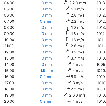
04:00
0 mm
2.2.0 m/s
1013
05:00
0 mm
2.1 m/s
1012
06:00
0 mm
2.8 m/s
1012
07:00
0.2 mm
2.2 m/s
1012
08:00
0 mm
1.0 m/s
1013
09:00
0 mm
1.6 m/s
1012
10:00
0 mm
1.8 m/s
1011
11:00
0 mm
2.6 m/s
1011
12:00
0 mm
3.2 m/s
1010
13:00
0 mm
3.7 m/s
1010
14:00
0 mm
4 m/s
1009
15:00
1.5 mm
4 m/s
1009
16:00
0.9 mm
6.8 m/s
1010
17:00
0 mm
3 m/s
1010
18:00
0 mm
2.5 m/s
1009
19:00
0 mm
2.6.0 m/s
1010
20:00
0.2 mm
4 m/s
1010