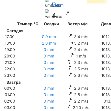
0
mm
4
m/s
Темпер.°C
Осадки
Ветер м/с
Дав
Сегодня
17:00
0.9 mm
3.4 m/s
1012
18:00
2.8 mm
5.2 m/s
1013
19:00
0 mm
2.4 m/s
1013
20:00
0 mm
1 m/s
1013
21:00
0 mm
2.3 m/s
1013
22:00
0 mm
2.5 m/s
1013
23:00
0 mm
2.6 m/s
1013
Завтра
00:00
0 mm
2.6 m/s
1013
01:00
0 mm
2.6 m/s
1013
02:00
0 mm
2.2 m/s
1013
03:00
0 mm
2.1.0 m/s
1013