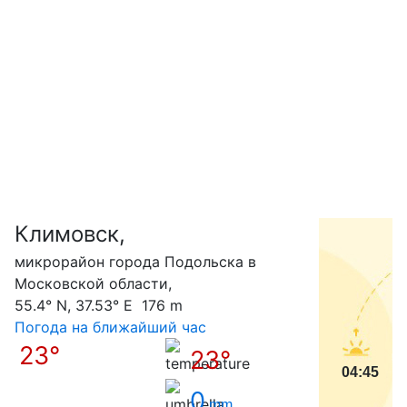
Климовск,
С
микрорайон города Подольска в
Московской области,
55.4° N, 37.53° E 176 m
Погода на ближайший час
23°
23°
04:45
0
mm