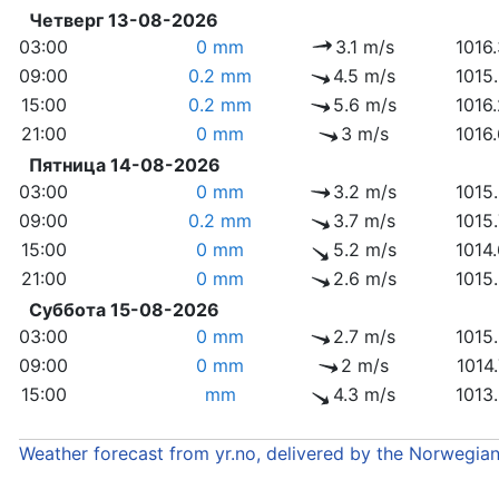
Четверг 13-08-2026
03:00
0 mm
3.1 m/s
1016
09:00
0.2 mm
4.5 m/s
1015
15:00
0.2 mm
5.6 m/s
1016
21:00
0 mm
3 m/s
1016
Пятница 14-08-2026
03:00
0 mm
3.2 m/s
1015
09:00
0.2 mm
3.7 m/s
1015
15:00
0 mm
5.2 m/s
1014
21:00
0 mm
2.6 m/s
1015
Суббота 15-08-2026
03:00
0 mm
2.7 m/s
1015
09:00
0 mm
2 m/s
1014
15:00
mm
4.3 m/s
1013
Weather forecast from yr.no, delivered by the Norwegia