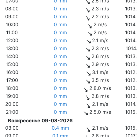
07:00
0 mm
2.5 m/s
1013
08:00
0 mm
2.3 m/s
1013
09:00
0 mm
2.2 m/s
1014
10:00
0 mm
2 m/s
1014
11:00
0 mm
2 m/s
1014
12:00
0 mm
2.1 m/s
1014
13:00
0 mm
2.3 m/s
1014
14:00
0 mm
2.6 m/s
1013
15:00
0 mm
2.9 m/s
1013
16:00
0 mm
3.1 m/s
1012
17:00
0 mm
3.5 m/s
1012
18:00
0 mm
2.8.0 m/s
1013
19:00
0 mm
2.8 m/s
1013
20:00
0 mm
2.1 m/s
1014
21:00
0 mm
2.5.0 m/s
1015
Воскресенье 09-08-2026
03:00
0.4 mm
2.1 m/s
1015
09:00
0.1 mm
2.6 m/s
1017