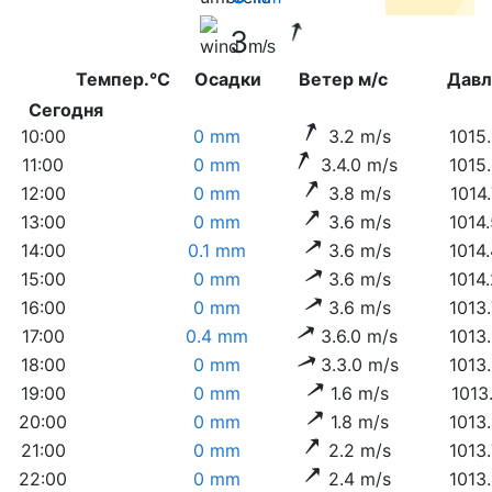
3
m/s
Темпер.°C
Осадки
Ветер м/с
Дав
Сегодня
10:00
0 mm
3.2 m/s
1015
11:00
0 mm
3.4.0 m/s
1015
12:00
0 mm
3.8 m/s
1014
13:00
0 mm
3.6 m/s
1014
14:00
0.1 mm
3.6 m/s
1014
15:00
0 mm
3.6 m/s
1014
16:00
0 mm
3.6 m/s
1013
17:00
0.4 mm
3.6.0 m/s
1013
18:00
0 mm
3.3.0 m/s
1013
19:00
0 mm
1.6 m/s
1013
20:00
0 mm
1.8 m/s
1013
21:00
0 mm
2.2 m/s
1013
22:00
0 mm
2.4 m/s
1013