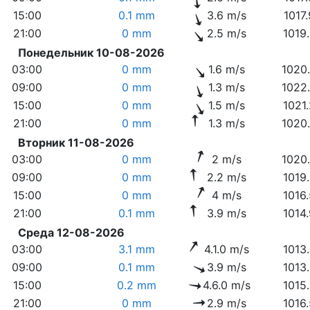
15:00
0.1 mm
3.6 m/s
1017
21:00
0 mm
2.5 m/s
1019
Понедельник 10-08-2026
03:00
0 mm
1.6 m/s
1020
09:00
0 mm
1.3 m/s
1022
15:00
0 mm
1.5 m/s
1021
21:00
0 mm
1.3 m/s
1020
Вторник 11-08-2026
03:00
0 mm
2 m/s
1020
09:00
0 mm
2.2 m/s
1019
15:00
0 mm
4 m/s
1016
21:00
0.1 mm
3.9 m/s
1014
Среда 12-08-2026
03:00
3.1 mm
4.1.0 m/s
1013
09:00
0.1 mm
3.9 m/s
1013
15:00
0.2 mm
4.6.0 m/s
1015
21:00
0 mm
2.9 m/s
1016