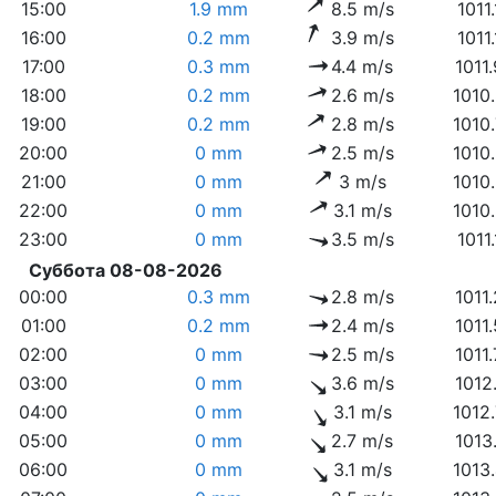
15:00
1.9 mm
8.5 m/s
1011
16:00
0.2 mm
3.9 m/s
1011
17:00
0.3 mm
4.4 m/s
1011
18:00
0.2 mm
2.6 m/s
1010
19:00
0.2 mm
2.8 m/s
1010
20:00
0 mm
2.5 m/s
1010
21:00
0 mm
3 m/s
1010
22:00
0 mm
3.1 m/s
1010
23:00
0 mm
3.5 m/s
1011
Суббота 08-08-2026
00:00
0.3 mm
2.8 m/s
1011
01:00
0.2 mm
2.4 m/s
1011
02:00
0 mm
2.5 m/s
1011
03:00
0 mm
3.6 m/s
1012
04:00
0 mm
3.1 m/s
1012
05:00
0 mm
2.7 m/s
1013
06:00
0 mm
3.1 m/s
1013