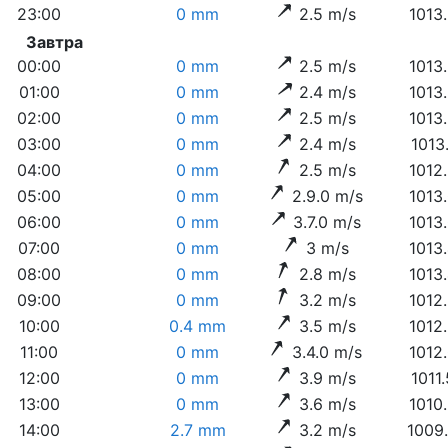
23:00
0 mm
2.5 m/s
1013
Завтра
00:00
0 mm
2.5 m/s
1013
01:00
0 mm
2.4 m/s
1013
02:00
0 mm
2.5 m/s
1013
03:00
0 mm
2.4 m/s
1013
04:00
0 mm
2.5 m/s
1012
05:00
0 mm
2.9.0 m/s
1013
06:00
0 mm
3.7.0 m/s
1013
07:00
0 mm
3 m/s
1013
08:00
0 mm
2.8 m/s
1013
09:00
0 mm
3.2 m/s
1012
10:00
0.4 mm
3.5 m/s
1012
11:00
0 mm
3.4.0 m/s
1012
12:00
0 mm
3.9 m/s
1011
13:00
0 mm
3.6 m/s
1010
14:00
2.7 mm
3.2 m/s
1009