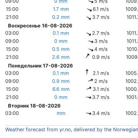
09:00
0 mm
5 m/s
1009
15:00
1.7 mm
6.1 m/s
1009
21:00
0.2 mm
3.7 m/s
1011
Воскресенье 16-08-2026
03:00
0.1 mm
2.7 m/s
1011
09:00
0 mm
3 m/s
1011
15:00
0.5 mm
4 m/s
1010
21:00
2.6 mm
0.9 m/s
1009
Понедельник 17-08-2026
03:00
0.1 mm
2.1 m/s
1005
09:00
0.9 mm
2 m/s
1002
15:00
6.6 mm
3.1 m/s
1000
21:00
0 mm
3.7 m/s
1001
Вторник 18-08-2026
03:00
mm
3.4 m/s
1002
Weather forecast from yr.no, delivered by the Norwegia