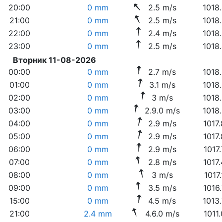
20:00
0 mm
2.5 m/s
1018
21:00
0 mm
2.5 m/s
1018
22:00
0 mm
2.4 m/s
1018
23:00
0 mm
2.5 m/s
1018
Вторник 11-08-2026
00:00
0 mm
2.7 m/s
1018
01:00
0 mm
3.1 m/s
1018
02:00
0 mm
3 m/s
1018
03:00
0 mm
2.9.0 m/s
1018
04:00
0 mm
2.9 m/s
1017
05:00
0 mm
2.9 m/s
1017
06:00
0 mm
2.9 m/s
1017
07:00
0 mm
2.8 m/s
1017
08:00
0 mm
3 m/s
1017
09:00
0 mm
3.5 m/s
1016
15:00
0 mm
4.5 m/s
1013
21:00
2.4 mm
4.6.0 m/s
1011