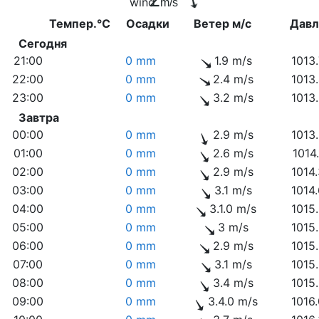
m/s
Темпер.°C
Осадки
Ветер м/с
Дав
Сегодня
21:00
0 mm
1.9 m/s
1013
22:00
0 mm
2.4 m/s
1013
23:00
0 mm
3.2 m/s
1013
Завтра
00:00
0 mm
2.9 m/s
1013
01:00
0 mm
2.6 m/s
1014
02:00
0 mm
2.9 m/s
1014
03:00
0 mm
3.1 m/s
1014
04:00
0 mm
3.1.0 m/s
1015
05:00
0 mm
3 m/s
1015
06:00
0 mm
2.9 m/s
1015
07:00
0 mm
3.1 m/s
1015
08:00
0 mm
3.4 m/s
1015
09:00
0 mm
3.4.0 m/s
1016