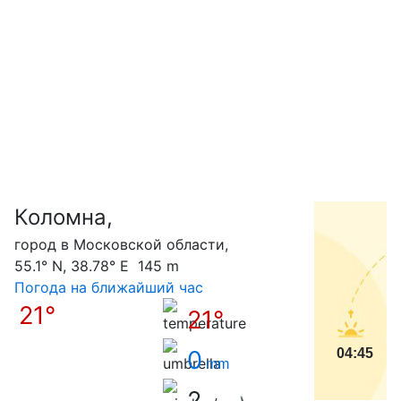
Коломна,
С
город в Московской области,
55.1° N, 38.78° E 145 m
Погода на ближайший час
21°
21°
0
04:45
mm
2