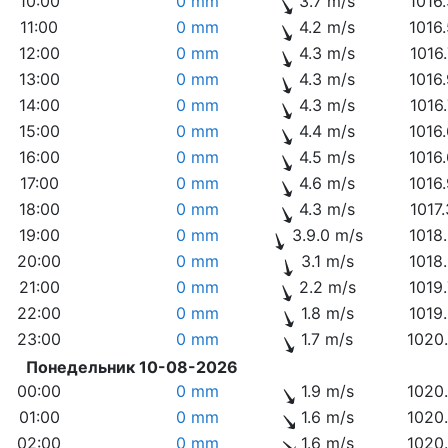
10:00
0 mm
3.7 m/s
1016
11:00
0 mm
4.2 m/s
1016
12:00
0 mm
4.3 m/s
1016
13:00
0 mm
4.3 m/s
1016
14:00
0 mm
4.3 m/s
1016
15:00
0 mm
4.4 m/s
1016
16:00
0 mm
4.5 m/s
1016
17:00
0 mm
4.6 m/s
1016
18:00
0 mm
4.3 m/s
1017
19:00
0 mm
3.9.0 m/s
1018
20:00
0 mm
3.1 m/s
1018
21:00
0 mm
2.2 m/s
1019
22:00
0 mm
1.8 m/s
1019
23:00
0 mm
1.7 m/s
1020
Понедельник 10-08-2026
00:00
0 mm
1.9 m/s
1020
01:00
0 mm
1.6 m/s
1020
02:00
0 mm
1.6 m/s
1020