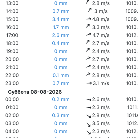
13:00
0 mm
2.8 m/s
1010
14:00
0.7 mm
3 m/s
1009
15:00
3.4 mm
4.8 m/s
1009
16:00
1.7 mm
3.3 m/s
1010
17:00
2.6 mm
4.7 m/s
1012
18:00
0.4 mm
2.7 m/s
1010
19:00
0 mm
2.4 m/s
1010
20:00
0 mm
2.7 m/s
1010
21:00
0 mm
2.4 m/s
1010
22:00
0.1 mm
2.8 m/s
1010
23:00
0.7 mm
3.1 m/s
1010
Суббота 08-08-2026
00:00
0.2 mm
2.6 m/s
1010
01:00
0 mm
2.3 m/s
1011
02:00
0.3 mm
2.8 m/s
1011
03:00
0 mm
3.5 m/s
1012
04:00
0 mm
2.3 m/s
1012