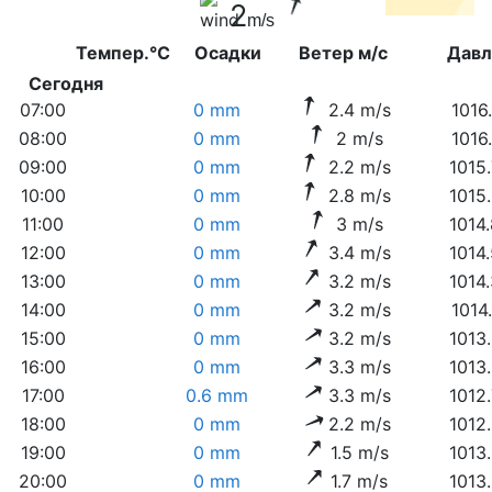
2
m/s
Темпер.°C
Осадки
Ветер м/с
Дав
Сегодня
07:00
0 mm
2.4 m/s
1016
08:00
0 mm
2 m/s
1016
09:00
0 mm
2.2 m/s
1015
10:00
0 mm
2.8 m/s
1015
11:00
0 mm
3 m/s
1014
12:00
0 mm
3.4 m/s
1014
13:00
0 mm
3.2 m/s
1014
14:00
0 mm
3.2 m/s
1014
15:00
0 mm
3.2 m/s
1013
16:00
0 mm
3.3 m/s
1013
17:00
0.6 mm
3.3 m/s
1012
18:00
0 mm
2.2 m/s
1012
19:00
0 mm
1.5 m/s
1013
20:00
0 mm
1.7 m/s
1013