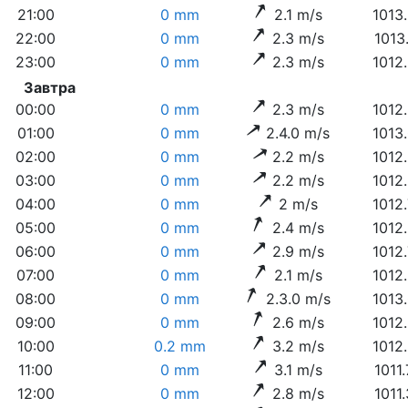
21:00
0 mm
2.1 m/s
1013
22:00
0 mm
2.3 m/s
1013
23:00
0 mm
2.3 m/s
1012
Завтра
00:00
0 mm
2.3 m/s
1012
01:00
0 mm
2.4.0 m/s
1013
02:00
0 mm
2.2 m/s
1012
03:00
0 mm
2.2 m/s
1012
04:00
0 mm
2 m/s
1012
05:00
0 mm
2.4 m/s
1012
06:00
0 mm
2.9 m/s
1012
07:00
0 mm
2.1 m/s
1012
08:00
0 mm
2.3.0 m/s
1013
09:00
0 mm
2.6 m/s
1012
10:00
0.2 mm
3.2 m/s
1012
11:00
0 mm
3.1 m/s
1011
12:00
0 mm
2.8 m/s
1011