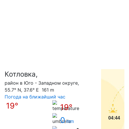
Котловка,
С
район в Юго - Западном округе,
55.7° N, 37.6° E 161 m
Погода на ближайший час
19°
19°
0
04:44
mm