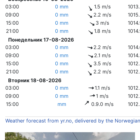
03:00
0 mm
1.5 m/s
1013
09:00
0 mm
2.2 m/s
1015
15:00
0 mm
3 m/s
1014
21:00
0 mm
1.8 m/s
1014
Понедельник 17-08-2026
03:00
0 mm
2.2 m/s
1014
09:00
0 mm
2.1 m/s
1014
15:00
0 mm
3.5 m/s
1012
21:00
0 mm
2.2 m/s
1012
Вторник 18-08-2026
03:00
0 mm
1.1 m/s
1012
09:00
0 mm
1 m/s
1012
15:00
mm
0.9.0 m/s
1012
Weather forecast from yr.no, delivered by the Norwegia