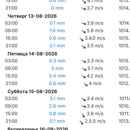
15:00
0.4 mm
6.1 m/s
1012
21:00
0 mm
3.7 m/s
1014
Четверг 13-08-2026
03:00
0.1 mm
3.9 m/s
1014
09:00
1.9 mm
5.6 m/s
1014
15:00
0.6 mm
3.4.0 m/s
1015
21:00
0.1 mm
3.5 m/s
1015
Пятница 14-08-2026
03:00
0.3 mm
3.3 m/s
1015
09:00
3 mm
5.1 m/s
1012
15:00
0.4 mm
4.2 m/s
1012
21:00
0.6 mm
4 m/s
1012
Суббота 15-08-2026
03:00
3.1 mm
3.4 m/s
1011
09:00
2.8 mm
3.4 m/s
1010
15:00
0.8 mm
3.9 m/s
1011
21:00
0.1 mm
2.5.0 m/s
1013
Воскресенье 16-08-2026