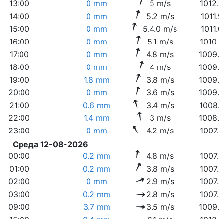
13:00
0 mm
5 m/s
1012
14:00
0 mm
5.2 m/s
1011
15:00
0 mm
5.4.0 m/s
1011
16:00
0 mm
5.1 m/s
1010
17:00
0 mm
4.8 m/s
1009
18:00
0 mm
4 m/s
1009
19:00
1.8 mm
3.8 m/s
1009
20:00
0 mm
3.6 m/s
1009
21:00
0.6 mm
3.4 m/s
1008
22:00
1.4 mm
3 m/s
1008
23:00
0 mm
4.2 m/s
1007
Среда 12-08-2026
00:00
0.2 mm
4.8 m/s
1007
01:00
0.2 mm
3.8 m/s
1007
02:00
0 mm
2.9 m/s
1007
03:00
0.2 mm
2.8 m/s
1007
09:00
3.7 mm
3.5 m/s
1009