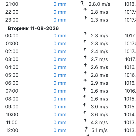
21:00
0 mm
2.8.0 m/s
1018
22:00
0 mm
2.8 m/s
1017
23:00
0 mm
2.3 m/s
1017
Вторник 11-08-2026
00:00
0 mm
2.3 m/s
1017
01:00
0 mm
2.3 m/s
1017
02:00
0 mm
2.4 m/s
1017
03:00
0 mm
2.7 m/s
1017
04:00
0 mm
2.6 m/s
1016
05:00
0 mm
2.8 m/s
1016
06:00
0 mm
2.9 m/s
1016
07:00
0 mm
2.6 m/s
1016
08:00
0 mm
2.6 m/s
1015
09:00
0 mm
3.0 m/s
1015
10:00
0 mm
3.6 m/s
1014
11:00
0 mm
4.3 m/s
1013
12:00
0 mm
5.1 m/s
1013