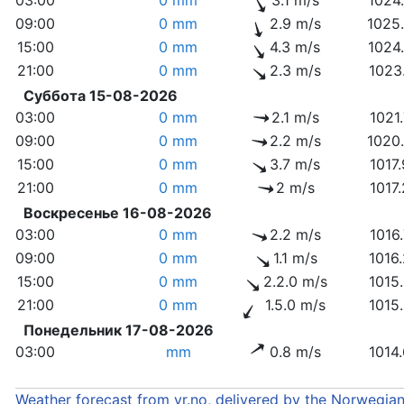
09:00
0 mm
2.9 m/s
1025
15:00
0 mm
4.3 m/s
1024
21:00
0 mm
2.3 m/s
1023
Суббота 15-08-2026
03:00
0 mm
2.1 m/s
1021
09:00
0 mm
2.2 m/s
1020
15:00
0 mm
3.7 m/s
1017
21:00
0 mm
2 m/s
1017
Воскресенье 16-08-2026
03:00
0 mm
2.2 m/s
1016
09:00
0 mm
1.1 m/s
1016
15:00
0 mm
2.2.0 m/s
1015
21:00
0 mm
1.5.0 m/s
1015
Понедельник 17-08-2026
03:00
mm
0.8 m/s
1014
Weather forecast from yr.no, delivered by the Norwegia