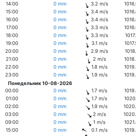
14:00
0 mm
3.2 m/s
1016
15:00
0 mm
3.4 m/s
1016
16:00
0 mm
3.4 m/s
1016
17:00
0 mm
3.3 m/s
1016
18:00
0 mm
3.3 m/s
1017
19:00
0 mm
3.1 m/s
1017
20:00
0 mm
2.9 m/s
1018
21:00
0 mm
2 m/s
1018
22:00
0 mm
1.8 m/s
1019
23:00
0 mm
1.9 m/s
1019
Понедельник 10-08-2026
00:00
0 mm
1.7 m/s
1019
01:00
0 mm
1.7 m/s
1020
02:00
0 mm
1.9 m/s
1020
03:00
0 mm
2 m/s
1020
09:00
0 mm
1 m/s
1021
15:00
0 mm
0.1 m/s
1019