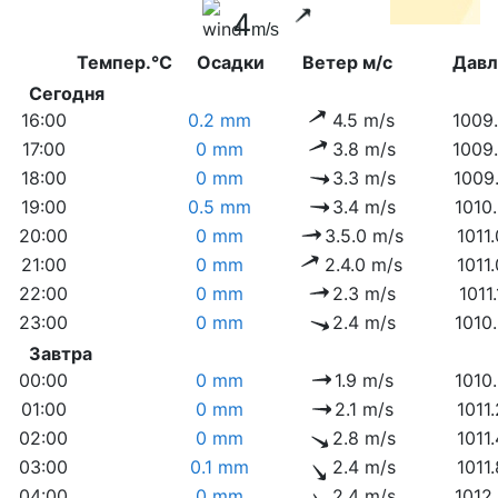
4
m/s
Темпер.°C
Осадки
Ветер м/с
Дав
Сегодня
16:00
0.2 mm
4.5 m/s
1009
17:00
0 mm
3.8 m/s
1009
18:00
0 mm
3.3 m/s
1009
19:00
0.5 mm
3.4 m/s
1010
20:00
0 mm
3.5.0 m/s
1011
21:00
0 mm
2.4.0 m/s
1011
22:00
0 mm
2.3 m/s
1011
23:00
0 mm
2.4 m/s
1010
Завтра
00:00
0 mm
1.9 m/s
1010
01:00
0 mm
2.1 m/s
1011
02:00
0 mm
2.8 m/s
1011
03:00
0.1 mm
2.4 m/s
1011
04:00
0 mm
2.4 m/s
1012