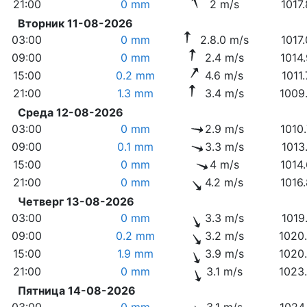
21:00
0 mm
2 m/s
1017
Вторник 11-08-2026
03:00
0 mm
2.8.0 m/s
1017
09:00
0 mm
2.4 m/s
1014
15:00
0.2 mm
4.6 m/s
1011
21:00
1.3 mm
3.4 m/s
1009
Среда 12-08-2026
03:00
0 mm
2.9 m/s
1010
09:00
0.1 mm
3.3 m/s
1013
15:00
0 mm
4 m/s
1014
21:00
0 mm
4.2 m/s
1016
Четверг 13-08-2026
03:00
0 mm
3.3 m/s
1019
09:00
0.2 mm
3.2 m/s
1020
15:00
1.9 mm
3.9 m/s
1020
21:00
0 mm
3.1 m/s
1023
Пятница 14-08-2026
03:00
0 mm
3.1 m/s
1024