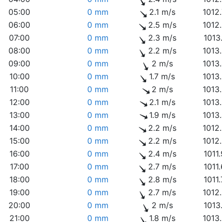
05:00
0 mm
2.1 m/s
1012
06:00
0 mm
2.5 m/s
1012
07:00
0 mm
2.3 m/s
1013
08:00
0 mm
2.2 m/s
1013
09:00
0 mm
2 m/s
1013
10:00
0 mm
1.7 m/s
1013
11:00
0 mm
2 m/s
1013
12:00
0 mm
2.1 m/s
1013
13:00
0 mm
1.9 m/s
1013
14:00
0 mm
2.2 m/s
1012
15:00
0 mm
2.2 m/s
1012
16:00
0 mm
2.4 m/s
1011
17:00
0 mm
2.7 m/s
1011
18:00
0 mm
2.8 m/s
1011
19:00
0 mm
2.7 m/s
1012
20:00
0 mm
2 m/s
1013
21:00
0 mm
1.8 m/s
1013