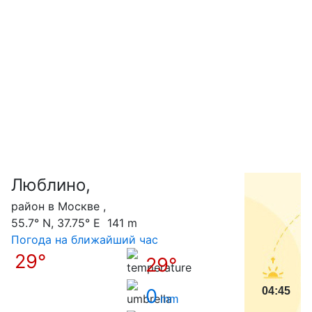
Люблино,
С
район в Москве ,
55.7° N, 37.75° E 141 m
Погода на ближайший час
29°
29°
0
04:45
mm