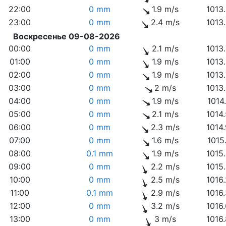
22:00
0 mm
1.9 m/s
1013
23:00
0 mm
2.4 m/s
1013
Воскресенье 09-08-2026
00:00
0 mm
2.1 m/s
1013
01:00
0 mm
1.9 m/s
1013
02:00
0 mm
1.9 m/s
1013
03:00
0 mm
2 m/s
1013
04:00
0 mm
1.9 m/s
1014
05:00
0 mm
2.1 m/s
1014
06:00
0 mm
2.3 m/s
1014
07:00
0 mm
1.6 m/s
1015
08:00
0.1 mm
1.9 m/s
1015
09:00
0 mm
2.2 m/s
1015
10:00
0 mm
2.5 m/s
1016
11:00
0.1 mm
2.9 m/s
1016
12:00
0 mm
3.2 m/s
1016
13:00
0 mm
3 m/s
1016