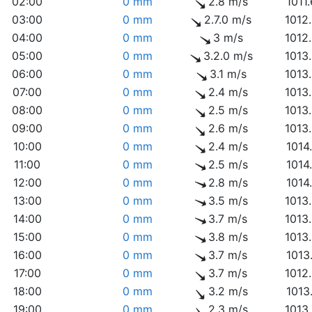
02:00
0 mm
2.8 m/s
1011
03:00
0 mm
2.7.0 m/s
1012
04:00
0 mm
3 m/s
1012
05:00
0 mm
3.2.0 m/s
1013
06:00
0 mm
3.1 m/s
1013
07:00
0 mm
2.4 m/s
1013
08:00
0 mm
2.5 m/s
1013
09:00
0 mm
2.6 m/s
1013
10:00
0 mm
2.4 m/s
1014
11:00
0 mm
2.5 m/s
1014
12:00
0 mm
2.8 m/s
1014
13:00
0 mm
3.5 m/s
1013
14:00
0 mm
3.7 m/s
1013
15:00
0 mm
3.8 m/s
1013
16:00
0 mm
3.7 m/s
1013
17:00
0 mm
3.7 m/s
1012
18:00
0 mm
3.2 m/s
1013
19:00
0 mm
2.3 m/s
1013