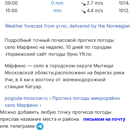
09:00
0 mm
2.7 m/s
1014
15:00
mm
4.4 m/s
1012
Weather forecast from yr.no, delivered by the Norwegia
Подробный точный почасовой прогноз погоды
село Марфино на неделю, 10 дней по городам
.Норвежский сайт погоды Урно.YR.no
Ма́рфино — село в городском округе Мытищи
Московской области,расположено на берегах реки
Учи, в 4 км к востоку от железнодорожной
станции Катуар.
pogoda-moscow.ru
›
Прогноз погоды микрорайон
село Марфино
›
Можно добавить любую точку прогноза погоды
прислав название места и района
письмом на почту
или телеграмм