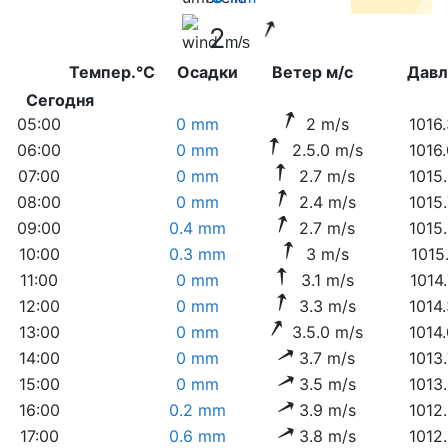
2
m/s
Темпер.°C
Осадки
Ветер м/с
Дав
Сегодня
05:00
0 mm
2 m/s
1016
06:00
0 mm
2.5.0 m/s
1016
07:00
0 mm
2.7 m/s
1015
08:00
0 mm
2.4 m/s
1015
09:00
0.4 mm
2.7 m/s
1015
10:00
0.3 mm
3 m/s
1015
11:00
0 mm
3.1 m/s
1014
12:00
0 mm
3.3 m/s
1014
13:00
0 mm
3.5.0 m/s
1014
14:00
0 mm
3.7 m/s
1013
15:00
0 mm
3.5 m/s
1013
16:00
0.2 mm
3.9 m/s
1012
17:00
0.6 mm
3.8 m/s
1012