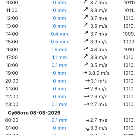
10:00
0 mm
3.7 m/s
1011
11:00
0 mm
3.9 m/s
1011
12:00
0 mm
3.7 m/s
1010
13:00
0 mm
3.5 m/s
1010
14:00
0.4 mm
3.7 m/s
1009
15:00
0.5 mm
3.9 m/s
1009
16:00
1.9 mm
4.3 m/s
1010
17:00
1.1 mm
3.9 m/s
1010
18:00
0.1 mm
3.5 m/s
1010
19:00
0 mm
3.8.0 m/s
1010
20:00
0 mm
3.1 m/s
1010
21:00
0 mm
2.6 m/s
1010
22:00
0 mm
2.6 m/s
1010
23:00
0.1 mm
2.7 m/s
1010
Суббота 08-08-2026
00:00
0.1 mm
2.7 m/s
1010
01:00
0 mm
3.3 m/s
1010