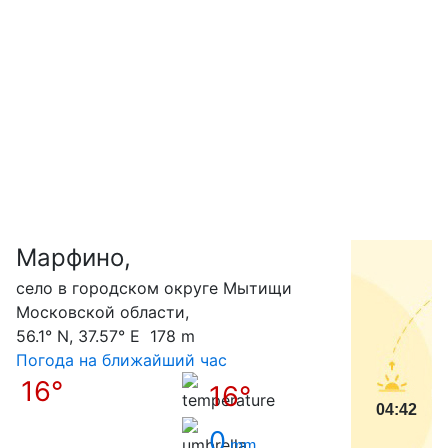
Марфино,
С
село в городском округе Мытищи
Московской области,
56.1° N, 37.57° E 178 m
Погода на ближайший час
16°
16°
04:42
0
mm