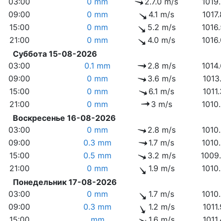
03:00
0 mm
2.7.0 m/s
1019
09:00
0 mm
4.1 m/s
1017
15:00
0 mm
5.2 m/s
1016
21:00
0 mm
4.0 m/s
1016
Суббота 15-08-2026
03:00
0.1 mm
2.8 m/s
1014
09:00
0 mm
3.6 m/s
1013
15:00
0 mm
6.1 m/s
1011
21:00
0 mm
3 m/s
1010
Воскресенье 16-08-2026
03:00
0 mm
2.8 m/s
1010
09:00
0.3 mm
1.7 m/s
1010
15:00
0.5 mm
3.2 m/s
1009
21:00
0 mm
1.9 m/s
1010
Понедельник 17-08-2026
03:00
0 mm
1.7 m/s
1010
09:00
0.3 mm
1.2 m/s
1011
15:00
mm
1.6 m/s
1011