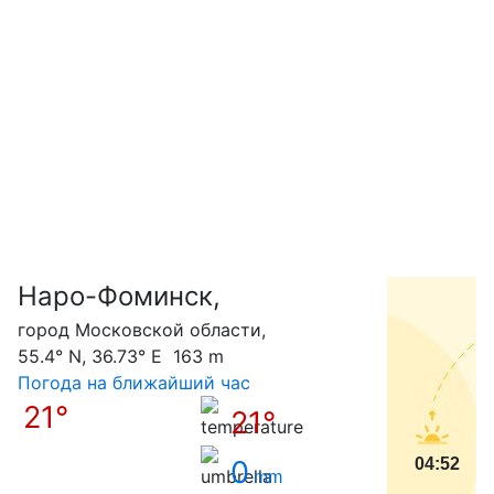
Наро-Фоминск,
С
город Московской области,
55.4° N, 36.73° E 163 m
Погода на ближайший час
21°
21°
0
04:52
mm