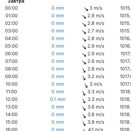
Завтра
00:00
0 mm
3 m/s
1015
01:00
0 mm
2.9 m/s
1015
02:00
0 mm
2.8 m/s
1015
03:00
0 mm
2.7 m/s
1015
04:00
0 mm
2.8 m/s
1016
05:00
0 mm
2.9 m/s
1016
06:00
0 mm
2.9 m/s
1017
07:00
0 mm
2.6 m/s
1017
08:00
0 mm
2.8 m/s
1017
09:00
0 mm
3.2 m/s
1017
10:00
0 mm
3 m/s
1017
11:00
0 mm
3.3 m/s
1018
12:00
0.1 mm
3.3 m/s
1018
13:00
0 mm
3.6 m/s
1018
14:00
0 mm
3.8 m/s
1018
15:00
0 mm
3.9 m/s
1018
16:00
0 mm
4.1 m/s
1018