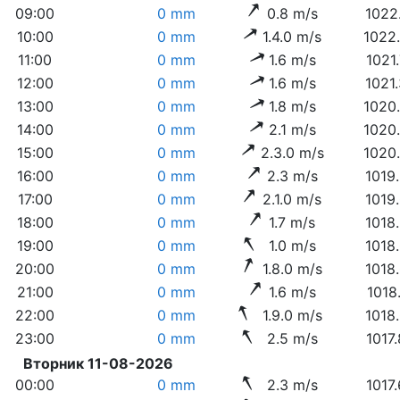
09:00
0 mm
0.8 m/s
1022
10:00
0 mm
1.4.0 m/s
1022
11:00
0 mm
1.6 m/s
1021
12:00
0 mm
1.6 m/s
1021
13:00
0 mm
1.8 m/s
1020
14:00
0 mm
2.1 m/s
1020
15:00
0 mm
2.3.0 m/s
1020
16:00
0 mm
2.3 m/s
1019
17:00
0 mm
2.1.0 m/s
1019
18:00
0 mm
1.7 m/s
1018
19:00
0 mm
1.0 m/s
1018
20:00
0 mm
1.8.0 m/s
1018
21:00
0 mm
1.6 m/s
1018
22:00
0 mm
1.9.0 m/s
1018
23:00
0 mm
2.5 m/s
1017
Вторник 11-08-2026
00:00
0 mm
2.3 m/s
1017