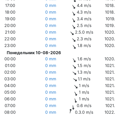
17:00
0 mm
4.4 m/s
1018
18:00
0 mm
4.3 m/s
1018
19:00
0 mm
3.4 m/s
1019
20:00
0 mm
2.5 m/s
1019
21:00
0 mm
2.5.0 m/s
1020
22:00
0 mm
2.3 m/s
1020
23:00
0 mm
1.8 m/s
1020
Понедельник 10-08-2026
00:00
0 mm
1.6 m/s
1020
01:00
0 mm
1.5 m/s
1021
02:00
0 mm
1.3 m/s
1021
03:00
0 mm
1.1 m/s
1021
04:00
0 mm
1 m/s
1021
05:00
0 mm
1 m/s
1021
06:00
0 mm
1 m/s
1021
07:00
0 mm
0.6 m/s
1021
08:00
0 mm
0.3.0 m/s
1022