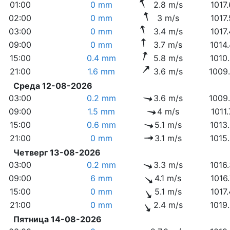
01:00
0 mm
2.8 m/s
1017
02:00
0 mm
3 m/s
1017
03:00
0 mm
3.4 m/s
1017
09:00
0 mm
3.7 m/s
1014
15:00
0.4 mm
5.8 m/s
1010
21:00
1.6 mm
3.6 m/s
1009
Среда 12-08-2026
03:00
0.2 mm
3.6 m/s
1009
09:00
1.5 mm
4 m/s
1011
15:00
0.6 mm
5.1 m/s
1013
21:00
0 mm
3.1 m/s
1015
Четверг 13-08-2026
03:00
0.2 mm
3.3 m/s
1016
09:00
6 mm
4.1 m/s
1016
15:00
0 mm
5.1 m/s
1017
21:00
0 mm
2.4 m/s
1019
Пятница 14-08-2026