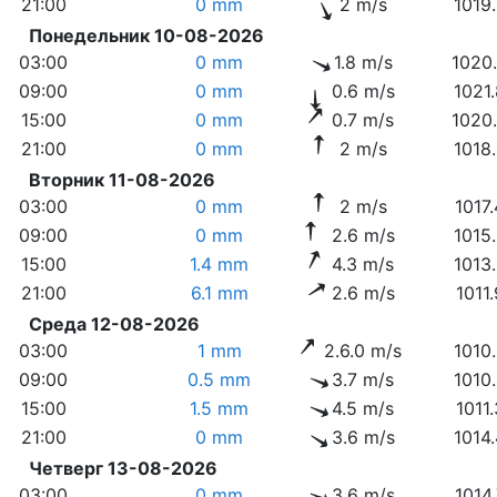
21:00
0 mm
2 m/s
1019
Понедельник 10-08-2026
03:00
0 mm
1.8 m/s
1020
09:00
0 mm
0.6 m/s
1021
15:00
0 mm
0.7 m/s
1020
21:00
0 mm
2 m/s
1018
Вторник 11-08-2026
03:00
0 mm
2 m/s
1017
09:00
0 mm
2.6 m/s
1015
15:00
1.4 mm
4.3 m/s
1013
21:00
6.1 mm
2.6 m/s
1011
Среда 12-08-2026
03:00
1 mm
2.6.0 m/s
1010
09:00
0.5 mm
3.7 m/s
1010
15:00
1.5 mm
4.5 m/s
1011
21:00
0 mm
3.6 m/s
1014
Четверг 13-08-2026
03:00
0 mm
3.6 m/s
1014