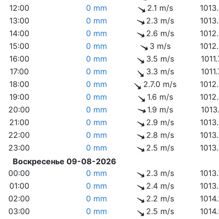
12:00
0 mm
2.1 m/s
1013
13:00
0 mm
2.3 m/s
1013
14:00
0 mm
2.6 m/s
1012
15:00
0 mm
3 m/s
1012
16:00
0 mm
3.5 m/s
1011
17:00
0 mm
3.3 m/s
1011
18:00
0 mm
2.7.0 m/s
1012
19:00
0 mm
1.6 m/s
1012
20:00
0 mm
1.9 m/s
1013
21:00
0 mm
2.9 m/s
1013
22:00
0 mm
2.8 m/s
1013
23:00
0 mm
2.5 m/s
1013
Воскресенье 09-08-2026
00:00
0 mm
2.3 m/s
1013
01:00
0 mm
2.4 m/s
1013
02:00
0 mm
2.2 m/s
1014
03:00
0 mm
2.5 m/s
1014