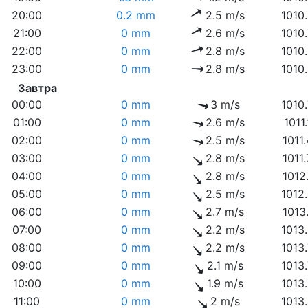
20:00
0.2 mm
2.5 m/s
1010
21:00
0 mm
2.6 m/s
1010
22:00
0 mm
2.8 m/s
1010
23:00
0 mm
2.8 m/s
1010
Завтра
00:00
0 mm
3 m/s
1010
01:00
0 mm
2.6 m/s
1011
02:00
0 mm
2.5 m/s
1011
03:00
0 mm
2.8 m/s
1011
04:00
0 mm
2.8 m/s
1012
05:00
0 mm
2.5 m/s
1012
06:00
0 mm
2.7 m/s
1013
07:00
0 mm
2.2 m/s
1013
08:00
0 mm
2.2 m/s
1013
09:00
0 mm
2.1 m/s
1013
10:00
0 mm
1.9 m/s
1013
11:00
0 mm
2 m/s
1013