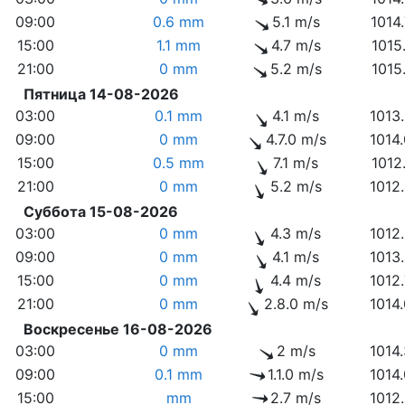
09:00
0.6 mm
5.1 m/s
1014
15:00
1.1 mm
4.7 m/s
1015
21:00
0 mm
5.2 m/s
1015
Пятница 14-08-2026
03:00
0.1 mm
4.1 m/s
1013
09:00
0 mm
4.7.0 m/s
1014
15:00
0.5 mm
7.1 m/s
1012
21:00
0 mm
5.2 m/s
1012
Суббота 15-08-2026
03:00
0 mm
4.3 m/s
1012
09:00
0 mm
4.1 m/s
1013
15:00
0 mm
4.4 m/s
1012
21:00
0 mm
2.8.0 m/s
1014
Воскресенье 16-08-2026
03:00
0 mm
2 m/s
1014
09:00
0.1 mm
1.1.0 m/s
1014
15:00
mm
2.7 m/s
1012