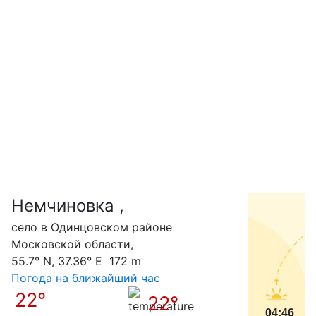
Немчиновка ,
С
село в Одинцовском районе
Московской области,
55.7° N, 37.36° E 172 m
Погода на ближайший час
22°
22°
04:46