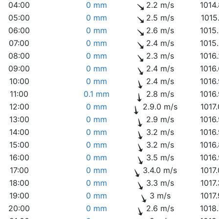
04:00
0 mm
2.2 m/s
1014
05:00
0 mm
2.5 m/s
1015
06:00
0 mm
2.6 m/s
1015
07:00
0 mm
2.4 m/s
1015
08:00
0 mm
2.3 m/s
1016
09:00
0 mm
2.4 m/s
1016
10:00
0 mm
2.4 m/s
1016
11:00
0.1 mm
2.8 m/s
1016
12:00
0 mm
2.9.0 m/s
1017
13:00
0 mm
2.9 m/s
1016
14:00
0 mm
3.2 m/s
1016
15:00
0 mm
3.2 m/s
1016
16:00
0 mm
3.5 m/s
1016
17:00
0 mm
3.4.0 m/s
1017
18:00
0 mm
3.3 m/s
1017
19:00
0 mm
3 m/s
1017
20:00
0 mm
2.6 m/s
1018