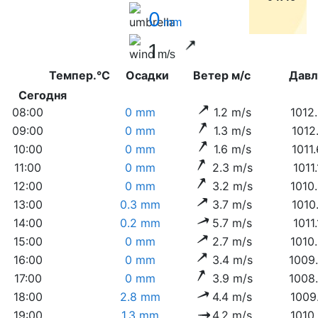
0
mm
1
m/s
Темпер.°C
Осадки
Ветер м/с
Дав
Сегодня
08:00
0 mm
1.2 m/s
1012
09:00
0 mm
1.3 m/s
1012
10:00
0 mm
1.6 m/s
1011
11:00
0 mm
2.3 m/s
1011
12:00
0 mm
3.2 m/s
1010
13:00
0.3 mm
3.7 m/s
1010
14:00
0.2 mm
5.7 m/s
1011
15:00
0 mm
2.7 m/s
1010
16:00
0 mm
3.4 m/s
1009
17:00
0 mm
3.9 m/s
1008
18:00
2.8 mm
4.4 m/s
1009
19:00
1.3 mm
4.2 m/s
1010