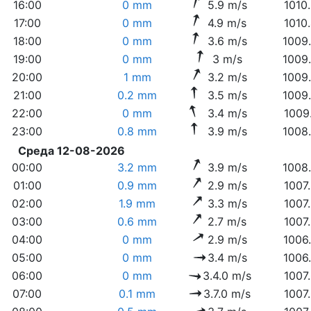
16:00
0 mm
5.9 m/s
1010
17:00
0 mm
4.9 m/s
1010
18:00
0 mm
3.6 m/s
1009
19:00
0 mm
3 m/s
1009
20:00
1 mm
3.2 m/s
1009
21:00
0.2 mm
3.5 m/s
1009
22:00
0 mm
3.4 m/s
1009
23:00
0.8 mm
3.9 m/s
1008
Среда 12-08-2026
00:00
3.2 mm
3.9 m/s
1008
01:00
0.9 mm
2.9 m/s
1007
02:00
1.9 mm
3.3 m/s
1007
03:00
0.6 mm
2.7 m/s
1007
04:00
0 mm
2.9 m/s
1006
05:00
0 mm
3.4 m/s
1006
06:00
0 mm
3.4.0 m/s
1007
07:00
0.1 mm
3.7.0 m/s
1007