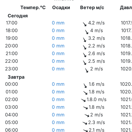
Темпер.°C
Осадки
Ветер м/с
Дав
Сегодня
17:00
0 mm
4.2 m/s
1017
18:00
0 mm
4 m/s
1017
19:00
0 mm
3.2 m/s
1018
20:00
0 mm
2.2 m/s
1018
21:00
0 mm
2.6 m/s
1019
22:00
0 mm
2.5 m/s
1019
23:00
0 mm
2 m/s
1020
Завтра
00:00
0 mm
1.6 m/s
1020
01:00
0 mm
1.8 m/s
1020
02:00
0 mm
1.8.0 m/s
1021
03:00
0 mm
1.8 m/s
1021
04:00
0 mm
2 m/s
1021
05:00
0 mm
2.3 m/s
1021
06:00
0 mm
2.1 m/s
1021