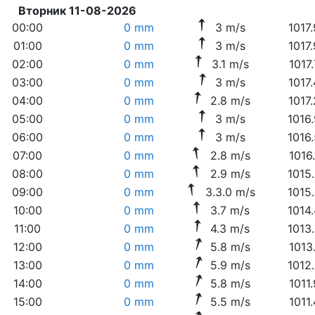
Вторник 11-08-2026
00:00
0 mm
3 m/s
1017
01:00
0 mm
3 m/s
1017
02:00
0 mm
3.1 m/s
1017
03:00
0 mm
3 m/s
1017
04:00
0 mm
2.8 m/s
1017
05:00
0 mm
3 m/s
1016
06:00
0 mm
3 m/s
1016
07:00
0 mm
2.8 m/s
1016
08:00
0 mm
2.9 m/s
1015
09:00
0 mm
3.3.0 m/s
1015
10:00
0 mm
3.7 m/s
1014
11:00
0 mm
4.3 m/s
1013
12:00
0 mm
5.8 m/s
1013
13:00
0 mm
5.9 m/s
1012
14:00
0 mm
5.8 m/s
1011
15:00
0 mm
5.5 m/s
1011