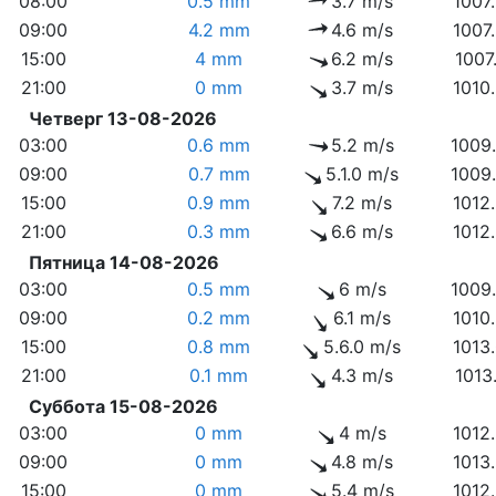
08:00
0.5 mm
3.7 m/s
1007
09:00
4.2 mm
4.6 m/s
1007
15:00
4 mm
6.2 m/s
1007
21:00
0 mm
3.7 m/s
1010
Четверг 13-08-2026
03:00
0.6 mm
5.2 m/s
1009
09:00
0.7 mm
5.1.0 m/s
1009
15:00
0.9 mm
7.2 m/s
1012
21:00
0.3 mm
6.6 m/s
1012
Пятница 14-08-2026
03:00
0.5 mm
6 m/s
1009
09:00
0.2 mm
6.1 m/s
1010
15:00
0.8 mm
5.6.0 m/s
1013
21:00
0.1 mm
4.3 m/s
1013
Суббота 15-08-2026
03:00
0 mm
4 m/s
1012
09:00
0 mm
4.8 m/s
1013
15:00
0 mm
5.4 m/s
1012