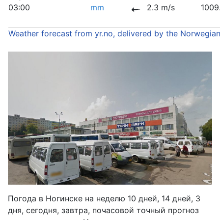
03:00
mm
2.3 m/s
1009
Weather forecast from yr.no, delivered by the Norwegia
Погода в Ногинске на неделю 10 дней, 14 дней, 3
дня, сегодня, завтра, почасовой точный прогноз