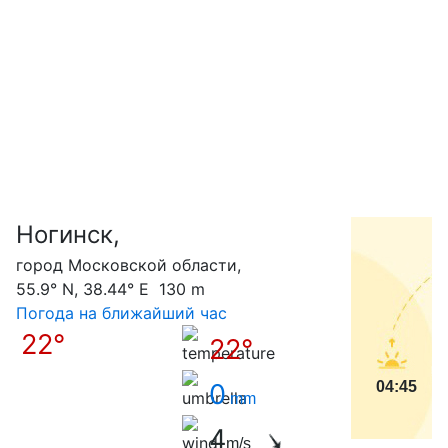
Ногинск,
С
город Московской области,
55.9° N, 38.44° E 130 m
Погода на ближайший час
22°
22°
0
04:45
mm
4
m/s