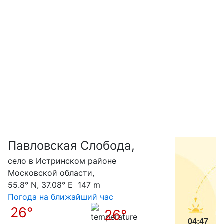
Павловская Слобода,
С
село в Истринском районе
Московской области,
55.8° N, 37.08° E 147 m
Погода на ближайший час
26°
26°
04:47