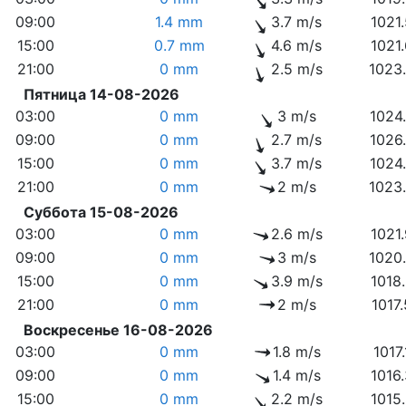
09:00
1.4 mm
3.7 m/s
1021
15:00
0.7 mm
4.6 m/s
1021
21:00
0 mm
2.5 m/s
1023
Пятница 14-08-2026
03:00
0 mm
3 m/s
1024
09:00
0 mm
2.7 m/s
1026
15:00
0 mm
3.7 m/s
1024
21:00
0 mm
2 m/s
1023
Суббота 15-08-2026
03:00
0 mm
2.6 m/s
1021
09:00
0 mm
3 m/s
1020
15:00
0 mm
3.9 m/s
1018
21:00
0 mm
2 m/s
1017
Воскресенье 16-08-2026
03:00
0 mm
1.8 m/s
1017
09:00
0 mm
1.4 m/s
1016
15:00
0 mm
2.2 m/s
1015