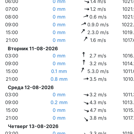
06:00
0 mm
1.4 m/s
1021
07:00
0 mm
1.2 m/s
1021
08:00
0 mm
0.6 m/s
1021
09:00
0 mm
0.9.0 m/s
1022
15:00
0 mm
2.3.0 m/s
1019
21:00
0 mm
1.6 m/s
1017
Вторник 11-08-2026
03:00
0 mm
2.7 m/s
1016
09:00
0 mm
3.2 m/s
1014
15:00
0.1 mm
5.3.0 m/s
1011
21:00
0.8 mm
3.5 m/s
1010
Среда 12-08-2026
03:00
0 mm
3.2 m/s
1011
09:00
0.2 mm
4.3 m/s
1013
15:00
0 mm
4.7 m/s
1015
21:00
0 mm
3.8 m/s
1017
Четверг 13-08-2026
03:00
0 mm
3.3 m/s
1019