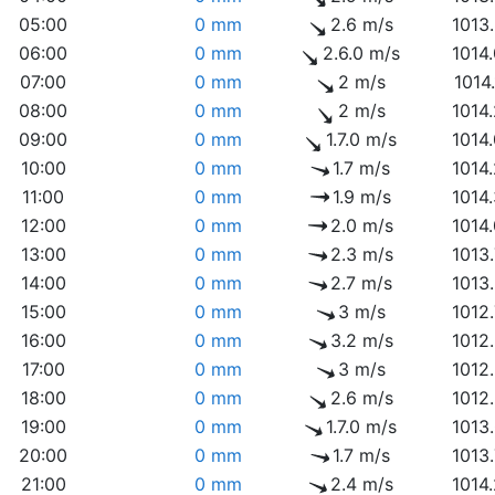
05:00
0 mm
2.6 m/s
1013
06:00
0 mm
2.6.0 m/s
1014
07:00
0 mm
2 m/s
1014
08:00
0 mm
2 m/s
1014
09:00
0 mm
1.7.0 m/s
1014
10:00
0 mm
1.7 m/s
1014
11:00
0 mm
1.9 m/s
1014
12:00
0 mm
2.0 m/s
1014
13:00
0 mm
2.3 m/s
1013
14:00
0 mm
2.7 m/s
1013
15:00
0 mm
3 m/s
1012
16:00
0 mm
3.2 m/s
1012
17:00
0 mm
3 m/s
1012
18:00
0 mm
2.6 m/s
1012
19:00
0 mm
1.7.0 m/s
1013
20:00
0 mm
1.7 m/s
1013
21:00
0 mm
2.4 m/s
1014