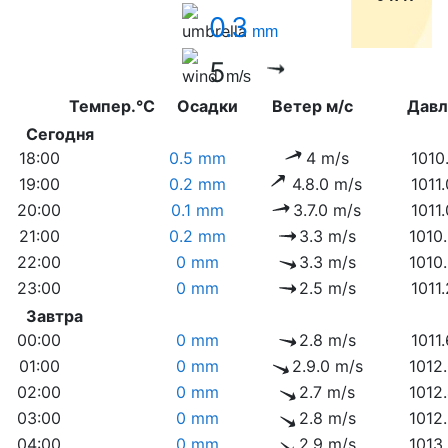
0.3
mm
5
m/s
Темпер.°C
Осадки
Ветер м/с
Дав
Сегодня
18:00
0.5 mm
4 m/s
1010
19:00
0.2 mm
4.8.0 m/s
1011
20:00
0.1 mm
3.7.0 m/s
1011
21:00
0.2 mm
3.3 m/s
1010
22:00
0 mm
3.3 m/s
1010
23:00
0 mm
2.5 m/s
1011
Завтра
00:00
0 mm
2.8 m/s
1011
01:00
0 mm
2.9.0 m/s
1012
02:00
0 mm
2.7 m/s
1012
03:00
0 mm
2.8 m/s
1012
04:00
0 mm
2.9 m/s
1013