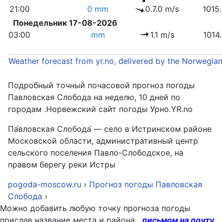
21:00
0 mm
0.7.0 m/s
1015
Понедельник 17-08-2026
03:00
mm
1.1 m/s
1014
Weather forecast from yr.no, delivered by the Norwegia
Подробный точный почасовой прогноз погоды
Павловская Слобода на неделю, 10 дней по
городам .Норвежский сайт погоды Урно.YR.no
Па́вловская Слобода́ — село в Истринском районе
Московской области, административный центр
сельского поселения Павло-Слободское, на
правом берегу реки Истры
pogoda-moscow.ru
›
Прогноз погоды Павловская
Слобода
›
Можно добавить любую точку прогноза погоды
прислав название места и района
письмом на почту