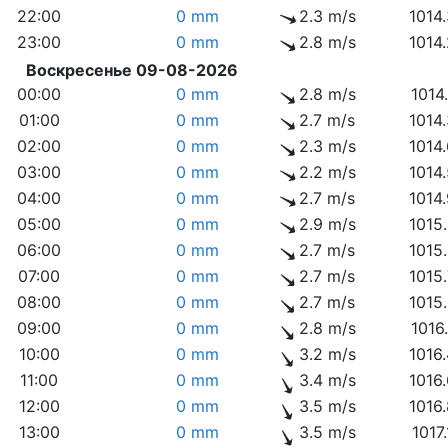
22:00
0 mm
2.3 m/s
1014
23:00
0 mm
2.8 m/s
1014
Воскресенье 09-08-2026
00:00
0 mm
2.8 m/s
1014
01:00
0 mm
2.7 m/s
1014
02:00
0 mm
2.3 m/s
1014
03:00
0 mm
2.2 m/s
1014
04:00
0 mm
2.7 m/s
1014
05:00
0 mm
2.9 m/s
1015
06:00
0 mm
2.7 m/s
1015
07:00
0 mm
2.7 m/s
1015
08:00
0 mm
2.7 m/s
1015
09:00
0 mm
2.8 m/s
1016
10:00
0 mm
3.2 m/s
1016
11:00
0 mm
3.4 m/s
1016
12:00
0 mm
3.5 m/s
1016
13:00
0 mm
3.5 m/s
1017