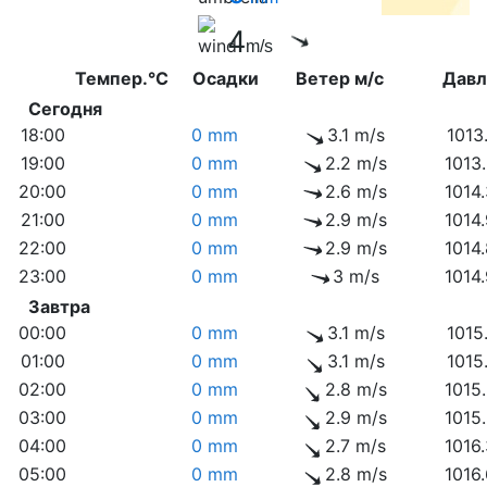
4
m/s
Темпер.°C
Осадки
Ветер м/с
Дав
Сегодня
18:00
0 mm
3.1 m/s
1013
19:00
0 mm
2.2 m/s
1013
20:00
0 mm
2.6 m/s
1014
21:00
0 mm
2.9 m/s
1014
22:00
0 mm
2.9 m/s
1014
23:00
0 mm
3 m/s
1014
Завтра
00:00
0 mm
3.1 m/s
1015
01:00
0 mm
3.1 m/s
1015
02:00
0 mm
2.8 m/s
1015
03:00
0 mm
2.9 m/s
1015
04:00
0 mm
2.7 m/s
1016
05:00
0 mm
2.8 m/s
1016