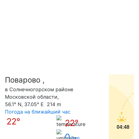
Поварово ,
С
в Солнечногорском районе
Московской области,
56.1° N, 37.05° E 214 m
Погода на ближайший час
22°
22°
04:48
0
mm