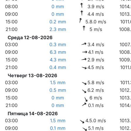
08:00
0 mm
3.9 m/s
1014
09:00
0 mm
4.4 m/s
1013
15:00
0.2 mm
5.8.0 m/s
1011
21:00
2.3 mm
5 m/s
1008
Среда 12-08-2026
03:00
0.3 mm
3.4 m/s
1007
09:00
6.3 mm
4.1 m/s
1008
15:00
4.3 mm
2.9 m/s
1009
21:00
0.4 mm
4.5 m/s
1011
Четверг 13-08-2026
03:00
1.5 mm
5.8 m/s
1011
09:00
0.5 mm
6.2 m/s
1012
15:00
0 mm
6 m/s
1013
21:00
0 mm
0.1 m/s
1014
Пятница 14-08-2026
03:00
1.5 mm
4.5.0 m/s
1013
09:00
0.1 mm
5.1 m/s
1012