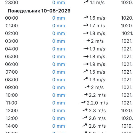
23:00
0 mm
1.1 m/s
1020
Понедельник 10-08-2026
00:00
0 mm
1.6 m/s
1020
01:00
0 mm
1.7 m/s
1020
02:00
0 mm
1.8 m/s
1021
03:00
0 mm
2 m/s
1021
04:00
0 mm
1.9 m/s
1021
05:00
0 mm
1.8 m/s
1021
06:00
0 mm
1.9 m/s
1021
07:00
0 mm
1.5 m/s
1021
08:00
0 mm
1.3 m/s
1021
09:00
0 mm
2 m/s
1021
10:00
0 mm
2.2 m/s
1021
11:00
0 mm
2.2.0 m/s
1021
12:00
0 mm
2.3 m/s
1020
13:00
0 mm
2.6 m/s
1020
14:00
0 mm
2.8 m/s
1019