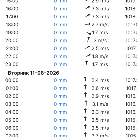
15:00
0 mm
2.9 m/s
1019
16:00
0 mm
3.3 m/s
1018
17:00
0 mm
3.3 m/s
1018
18:00
0 mm
2.7 m/s
1017
19:00
0 mm
1.7 m/s
1017
20:00
0 mm
3 m/s
1017
21:00
0 mm
2.5 m/s
1017
22:00
0 mm
1.8 m/s
1017
23:00
0 mm
1.7 m/s
1017
Вторник 11-08-2026
00:00
0 mm
2.4 m/s
1017
01:00
0 mm
2.6 m/s
1017
02:00
0 mm
2.9 m/s
1016
03:00
0 mm
3.1 m/s
1016
04:00
0 mm
3.3 m/s
1016
05:00
0 mm
3.5 m/s
1015
06:00
0 mm
3.5 m/s
1015
07:00
0 mm
3.7 m/s
1015