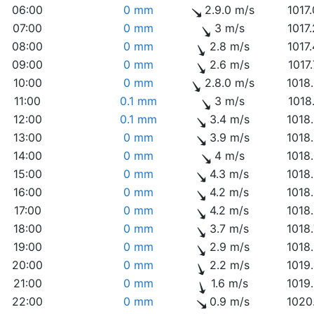
06:00
0 mm
2.9.0 m/s
1017
07:00
0 mm
3 m/s
1017
08:00
0 mm
2.8 m/s
1017
09:00
0 mm
2.6 m/s
1017
10:00
0 mm
2.8.0 m/s
1018
11:00
0.1 mm
3 m/s
1018
12:00
0.1 mm
3.4 m/s
1018
13:00
0 mm
3.9 m/s
1018
14:00
0 mm
4 m/s
1018
15:00
0 mm
4.3 m/s
1018
16:00
0 mm
4.2 m/s
1018
17:00
0 mm
4.2 m/s
1018
18:00
0 mm
3.7 m/s
1018
19:00
0 mm
2.9 m/s
1018
20:00
0 mm
2.2 m/s
1019
21:00
0 mm
1.6 m/s
1019
22:00
0 mm
0.9 m/s
1020