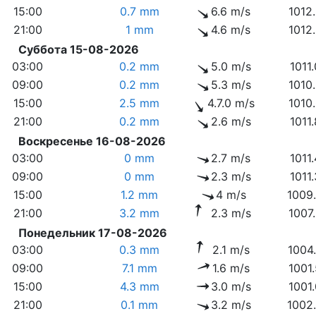
15:00
0.7 mm
6.6 m/s
1012
21:00
1 mm
4.6 m/s
1012
Суббота 15-08-2026
03:00
0.2 mm
5.0 m/s
1011
09:00
0.2 mm
5.3 m/s
1010
15:00
2.5 mm
4.7.0 m/s
1010
21:00
0.2 mm
2.6 m/s
1011
Воскресенье 16-08-2026
03:00
0 mm
2.7 m/s
1011
09:00
0 mm
2.3 m/s
1011
15:00
1.2 mm
4 m/s
1009
21:00
3.2 mm
2.3 m/s
1007
Понедельник 17-08-2026
03:00
0.3 mm
2.1 m/s
1004
09:00
7.1 mm
1.6 m/s
1001
15:00
4.3 mm
3.0 m/s
1001
21:00
0.1 mm
3.2 m/s
1002