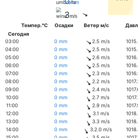
0
mm
3
m/s
Темпер.°C
Осадки
Ветер м/с
Дав
Сегодня
03:00
0 mm
2.5 m/s
1015
04:00
0 mm
2.5 m/s
1015
05:00
0 mm
2.6 m/s
1016
06:00
0 mm
2.5 m/s
1016
07:00
0 mm
2.3 m/s
1016
08:00
0 mm
2.2 m/s
1017
09:00
0 mm
2.4 m/s
1017
10:00
0 mm
2.7 m/s
1017
11:00
0 mm
2.9 m/s
1017
12:00
0 mm
3.1 m/s
1018
13:00
0 mm
3.3 m/s
1018
14:00
0 mm
3.2.0 m/s
1018
15:00
0 mm
3.5 m/s
1017