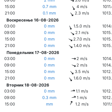
15:00
0.7 mm
4 m/s
1011
21:00
0.1 mm
2.3 m/s
1013
Воскресенье 16-08-2026
03:00
0 mm
1.5.0 m/s
1014
09:00
0 mm
2.1 m/s
1015
15:00
0 mm
2.7.0 m/s
1015
21:00
0 mm
1.4.0 m/s
1015
Понедельник 17-08-2026
03:00
0 mm
2 m/s
1014
09:00
0 mm
2 m/s
1014
15:00
0 mm
3.5 m/s
1012
21:00
0 mm
1.6.0 m/s
1013
Вторник 18-08-2026
03:00
0 mm
1.1 m/s
1012
09:00
0.3 mm
1 m/s
1012
15:00
mm
1.2 m/s
1011