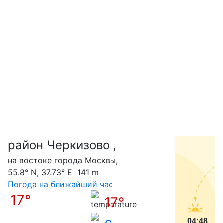
район Черкизово ,
С
на востоке города Москвы,
55.8° N, 37.73° E 141 m
Погода на ближайший час
17°
17°
04:48