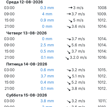
Среда 12-08-2026
03:00
0.3 mm
3 m/s
1008
09:00
4 mm
3.7 m/s
1009
15:00
0.9 mm
5 m/s
1012
21:00
0 mm
3.6 m/s
1014
Четверг 13-08-2026
03:00
0 mm
3.7 m/s
1014
09:00
2.5 mm
5.6 m/s
1014
15:00
0.5 mm
3.7 m/s
1014
21:00
0.1 mm
3.2.0 m/s
1016
Пятница 14-08-2026
03:00
0.6 mm
3.2 m/s
1015
09:00
3.7 mm
5.1 m/s
1012
15:00
0.4 mm
5.2 m/s
1012
21:00
0.1 mm
3.8 m/s
1012
Суббота 15-08-2026
03:00
3.8 mm
3.2 m/s
1011
09:00
2 mm
3.6 m/s
1010