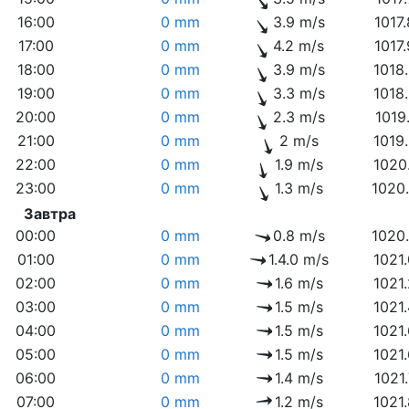
16:00
0 mm
3.9 m/s
1017
17:00
0 mm
4.2 m/s
1017
18:00
0 mm
3.9 m/s
1018
19:00
0 mm
3.3 m/s
1018
20:00
0 mm
2.3 m/s
1019
21:00
0 mm
2 m/s
1019
22:00
0 mm
1.9 m/s
1020
23:00
0 mm
1.3 m/s
1020
Завтра
00:00
0 mm
0.8 m/s
1020
01:00
0 mm
1.4.0 m/s
1021
02:00
0 mm
1.6 m/s
1021
03:00
0 mm
1.5 m/s
1021
04:00
0 mm
1.5 m/s
1021
05:00
0 mm
1.5 m/s
1021
06:00
0 mm
1.4 m/s
1021
07:00
0 mm
1.2 m/s
1021