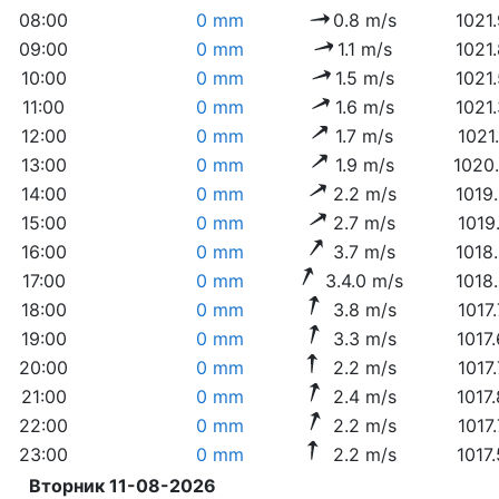
08:00
0 mm
0.8 m/s
1021
09:00
0 mm
1.1 m/s
1021
10:00
0 mm
1.5 m/s
1021
11:00
0 mm
1.6 m/s
1021
12:00
0 mm
1.7 m/s
1021
13:00
0 mm
1.9 m/s
1020
14:00
0 mm
2.2 m/s
1019
15:00
0 mm
2.7 m/s
1019
16:00
0 mm
3.7 m/s
1018
17:00
0 mm
3.4.0 m/s
1018
18:00
0 mm
3.8 m/s
1017
19:00
0 mm
3.3 m/s
1017
20:00
0 mm
2.2 m/s
1017
21:00
0 mm
2.4 m/s
1017
22:00
0 mm
2.2 m/s
1017
23:00
0 mm
2.2 m/s
1017
Вторник 11-08-2026