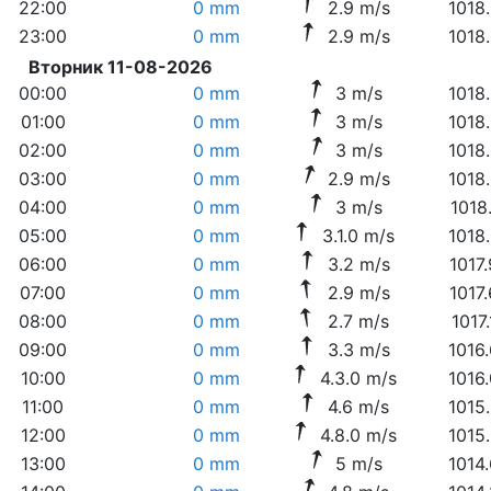
22:00
0 mm
2.9 m/s
1018
23:00
0 mm
2.9 m/s
1018
Вторник 11-08-2026
00:00
0 mm
3 m/s
1018
01:00
0 mm
3 m/s
1018
02:00
0 mm
3 m/s
1018
03:00
0 mm
2.9 m/s
1018
04:00
0 mm
3 m/s
1018
05:00
0 mm
3.1.0 m/s
1018
06:00
0 mm
3.2 m/s
1017
07:00
0 mm
2.9 m/s
1017
08:00
0 mm
2.7 m/s
1017
09:00
0 mm
3.3 m/s
1016
10:00
0 mm
4.3.0 m/s
1016
11:00
0 mm
4.6 m/s
1015
12:00
0 mm
4.8.0 m/s
1015
13:00
0 mm
5 m/s
1014