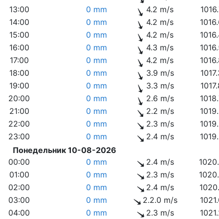
13:00
0 mm
4.2 m/s
1016
14:00
0 mm
4.2 m/s
1016
15:00
0 mm
4.2 m/s
1016
16:00
0 mm
4.3 m/s
1016
17:00
0 mm
4.2 m/s
1016
18:00
0 mm
3.9 m/s
1017
19:00
0 mm
3.3 m/s
1017
20:00
0 mm
2.6 m/s
1018
21:00
0 mm
2.2 m/s
1019
22:00
0 mm
2.3 m/s
1019
23:00
0 mm
2.4 m/s
1019
Понедельник 10-08-2026
00:00
0 mm
2.4 m/s
1020
01:00
0 mm
2.3 m/s
1020
02:00
0 mm
2.4 m/s
1020
03:00
0 mm
2.2.0 m/s
1021
04:00
0 mm
2.3 m/s
1021