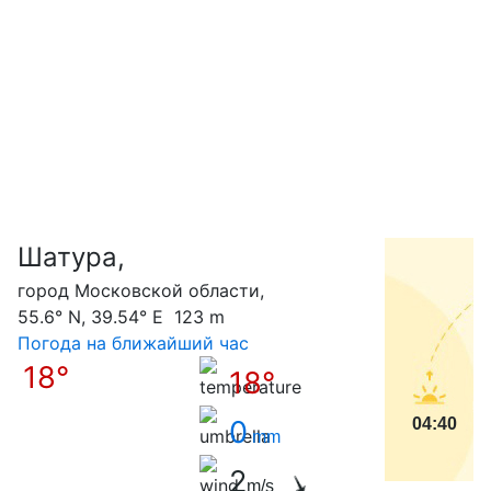
Шатура,
С
город Московской области,
55.6° N, 39.54° E 123 m
Погода на ближайший час
18°
18°
0
04:40
mm
2
m/s