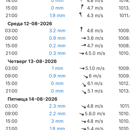
14:00
0 mm
4.8 m/s
1014
15:00
0 mm
4.7 m/s
1013
21:00
1.9 mm
4.3 m/s
1011
Среда 12-08-2026
03:00
3.2 mm
4.6 m/s
1009
09:00
0.9 mm
3.6 m/s
1008
15:00
0.2 mm
4.7 m/s
1008
21:00
0.3 mm
4.5.0 m/s
1010
Четверг 13-08-2026
03:00
1 mm
5.1.0 m/s
1009
09:00
0.9 mm
6 m/s
1009
15:00
0 mm
6.1 m/s
1012
21:00
0 mm
5.1 m/s
1013
Пятница 14-08-2026
03:00
2.3 mm
4.8 m/s
1011
09:00
2.2 mm
5.6.0 m/s
1010
15:00
3 mm
4.8 m/s
1010
21:00
1.8 mm
5.4 m/s
1010