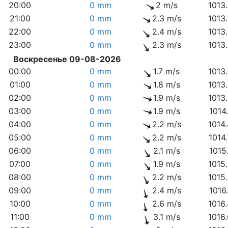
20:00
0 mm
2 m/s
1013
21:00
0 mm
2.3 m/s
1013
22:00
0 mm
2.4 m/s
1013
23:00
0 mm
2.3 m/s
1013
Воскресенье 09-08-2026
00:00
0 mm
1.7 m/s
1013
01:00
0 mm
1.8 m/s
1013
02:00
0 mm
1.9 m/s
1013
03:00
0 mm
1.9 m/s
1014
04:00
0 mm
2.2 m/s
1014
05:00
0 mm
2.2 m/s
1014
06:00
0 mm
2.1 m/s
1015
07:00
0 mm
1.9 m/s
1015
08:00
0 mm
2.2 m/s
1015
09:00
0 mm
2.4 m/s
1016
10:00
0 mm
2.6 m/s
1016
11:00
0 mm
3.1 m/s
1016