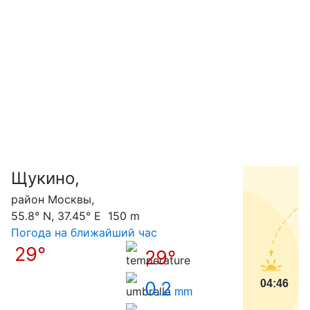
Щукино,
С
район Москвы,
55.8° N, 37.45° E 150 m
Погода на ближайший час
29°
29°
0.2
04:46
mm