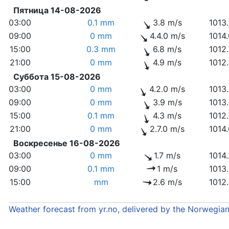
Пятница 14-08-2026
03:00
0.1 mm
3.8 m/s
1013
09:00
0 mm
4.4.0 m/s
1014
15:00
0.3 mm
6.8 m/s
1012
21:00
0 mm
4.9 m/s
1012
Суббота 15-08-2026
03:00
0 mm
4.2.0 m/s
1013
09:00
0 mm
3.9 m/s
1013
15:00
0.1 mm
4.3 m/s
1012
21:00
0 mm
2.7.0 m/s
1014
Воскресенье 16-08-2026
03:00
0 mm
1.7 m/s
1014
09:00
0.1 mm
1 m/s
1013
15:00
mm
2.6 m/s
1012
Weather forecast from yr.no, delivered by the Norwegia