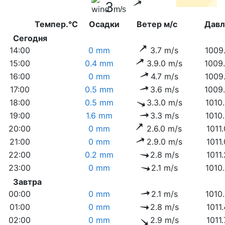
3
m/s
Темпер.°C
Осадки
Ветер м/с
Дав
Сегодня
14:00
0 mm
3.7 m/s
1009
15:00
0.4 mm
3.9.0 m/s
1009
16:00
0 mm
4.7 m/s
1009
17:00
0.5 mm
3.6 m/s
1009
18:00
0.5 mm
3.3.0 m/s
1010
19:00
1.6 mm
3.3 m/s
1010
20:00
0 mm
2.6.0 m/s
1011
21:00
0 mm
2.9.0 m/s
1011
22:00
0.2 mm
2.8 m/s
1011
23:00
0 mm
2.1 m/s
1010
Завтра
00:00
0 mm
2.1 m/s
1010
01:00
0 mm
2.8 m/s
1011
02:00
0 mm
2.9 m/s
1011