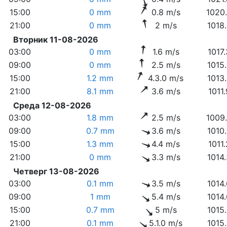
15:00
0 mm
0.8 m/s
1020
21:00
0 mm
2 m/s
1018
Вторник 11-08-2026
03:00
0 mm
1.6 m/s
1017
09:00
0 mm
2.5 m/s
1015
15:00
1.2 mm
4.3.0 m/s
1013
21:00
8.1 mm
3.6 m/s
1011
Среда 12-08-2026
03:00
1.8 mm
2.5 m/s
1009
09:00
0.7 mm
3.6 m/s
1010
15:00
1.3 mm
4.4 m/s
1011
21:00
0 mm
3.3 m/s
1014
Четверг 13-08-2026
03:00
0.1 mm
3.5 m/s
1014
09:00
1 mm
5.4 m/s
1014
15:00
0.7 mm
5 m/s
1015
21:00
0.1 mm
5.1.0 m/s
1015