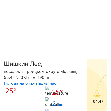
Шишкин Лес,
С
поселок в Троицком округе Москвы,
55.4° N, 37.19° E 190 m
Погода на ближайший час
25°
25°
2
04:47
mm