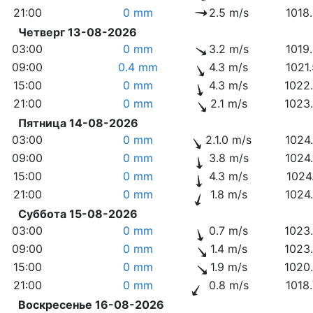
21:00
0 mm
2.5 m/s
1018
Четверг 13-08-2026
03:00
0 mm
3.2 m/s
1019
09:00
0.4 mm
4.3 m/s
1021
15:00
0 mm
4.3 m/s
1022
21:00
0 mm
2.1 m/s
1023
Пятница 14-08-2026
03:00
0 mm
2.1.0 m/s
1024
09:00
0 mm
3.8 m/s
1024
15:00
0 mm
4.3 m/s
1024
21:00
0 mm
1.8 m/s
1024
Суббота 15-08-2026
03:00
0 mm
0.7 m/s
1023
09:00
0 mm
1.4 m/s
1023
15:00
0 mm
1.9 m/s
1020
21:00
0 mm
0.8 m/s
1018
Воскресенье 16-08-2026