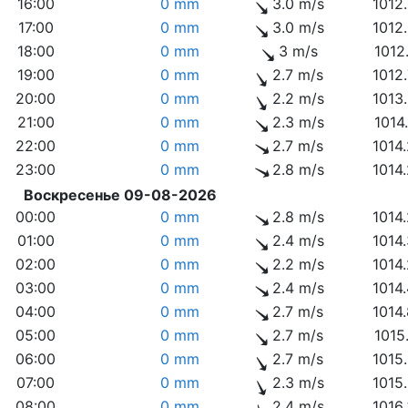
16:00
0 mm
3.0 m/s
1012
17:00
0 mm
3.0 m/s
1012
18:00
0 mm
3 m/s
1012
19:00
0 mm
2.7 m/s
1012
20:00
0 mm
2.2 m/s
1013
21:00
0 mm
2.3 m/s
1014
22:00
0 mm
2.7 m/s
1014
23:00
0 mm
2.8 m/s
1014
Воскресенье 09-08-2026
00:00
0 mm
2.8 m/s
1014
01:00
0 mm
2.4 m/s
1014
02:00
0 mm
2.2 m/s
1014
03:00
0 mm
2.4 m/s
1014
04:00
0 mm
2.7 m/s
1014
05:00
0 mm
2.7 m/s
1015
06:00
0 mm
2.7 m/s
1015
07:00
0 mm
2.3 m/s
1015
08:00
0 mm
2.4 m/s
1016