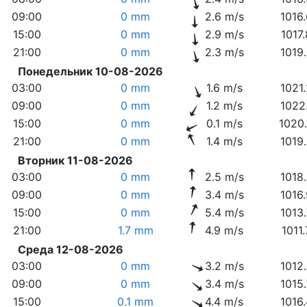
09:00
0 mm
2.6 m/s
1016
15:00
0 mm
2.9 m/s
1017
21:00
0 mm
2.3 m/s
1019
Понедельник 10-08-2026
03:00
0 mm
1.6 m/s
1021
09:00
0 mm
1.2 m/s
1022
15:00
0 mm
0.1 m/s
1020
21:00
0 mm
1.4 m/s
1019
Вторник 11-08-2026
03:00
0 mm
2.5 m/s
1018
09:00
0 mm
3.4 m/s
1016
15:00
0 mm
5.4 m/s
1013
21:00
1.7 mm
4.9 m/s
1011
Среда 12-08-2026
03:00
0 mm
3.2 m/s
1012
09:00
0 mm
3.4 m/s
1015
15:00
0.1 mm
4.4 m/s
1016