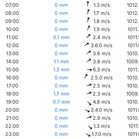
07:00
0 mm
1.3 m/s
1012
08:00
0 mm
1.7 m/s
1012
09:00
0 mm
1.8 m/s
1012
10:00
0 mm
1.9 m/s
1011
11:00
0.1 mm
2.4 m/s
1011
12:00
0 mm
3.6.0 m/s
1011
13:00
0 mm
3.6 m/s
1010
14:00
1.1 mm
3.8 m/s
1009
15:00
1.3 mm
6.3 m/s
1011
16:00
0 mm
2.5.0 m/s
1010
17:00
0 mm
2.5 m/s
1010
18:00
1.7 mm
2.3 m/s
1009
19:00
0.7 mm
4.8 m/s
1010
20:00
0 mm
3.4.0 m/s
1011
21:00
0 mm
2.9 m/s
1010
22:00
0 mm
1.3 m/s
1011
23:00
0 mm
1.7.0 m/s
1011