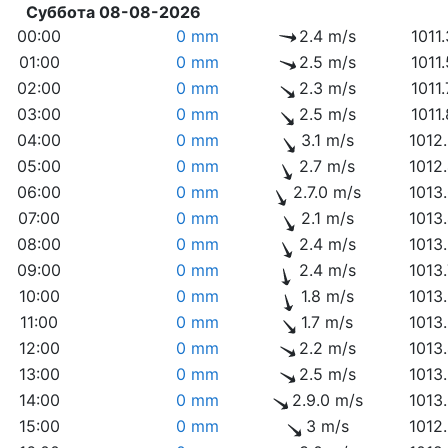
Суббота 08-08-2026
00:00
0 mm
2.4 m/s
1011
01:00
0 mm
2.5 m/s
1011
02:00
0 mm
2.3 m/s
1011
03:00
0 mm
2.5 m/s
1011
04:00
0 mm
3.1 m/s
1012
05:00
0 mm
2.7 m/s
1012
06:00
0 mm
2.7.0 m/s
1013
07:00
0 mm
2.1 m/s
1013
08:00
0 mm
2.4 m/s
1013
09:00
0 mm
2.4 m/s
1013
10:00
0 mm
1.8 m/s
1013
11:00
0 mm
1.7 m/s
1013
12:00
0 mm
2.2 m/s
1013
13:00
0 mm
2.5 m/s
1013
14:00
0 mm
2.9.0 m/s
1013
15:00
0 mm
3 m/s
1012