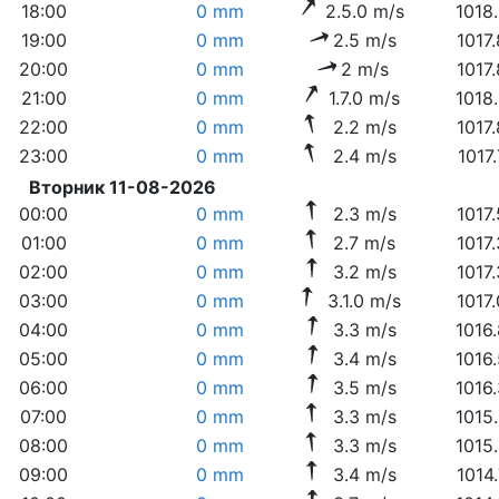
18:00
0 mm
2.5.0 m/s
1018
19:00
0 mm
2.5 m/s
1017
20:00
0 mm
2 m/s
1017
21:00
0 mm
1.7.0 m/s
1018
22:00
0 mm
2.2 m/s
1017
23:00
0 mm
2.4 m/s
1017
Вторник 11-08-2026
00:00
0 mm
2.3 m/s
1017
01:00
0 mm
2.7 m/s
1017
02:00
0 mm
3.2 m/s
1017
03:00
0 mm
3.1.0 m/s
1017
04:00
0 mm
3.3 m/s
1016
05:00
0 mm
3.4 m/s
1016
06:00
0 mm
3.5 m/s
1016
07:00
0 mm
3.3 m/s
1015
08:00
0 mm
3.3 m/s
1015
09:00
0 mm
3.4 m/s
1014