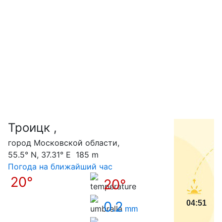
Троицк ,
С
город Московской области,
55.5° N, 37.31° E 185 m
Погода на ближайший час
20°
20°
0.2
04:51
mm