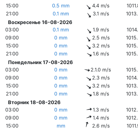
15:00
0.5 mm
4.4 m/s
1011
21:00
0.1 mm
3.1 m/s
1013
Воскресенье 16-08-2026
03:00
0.1 mm
1.9 m/s
1014
09:00
0 mm
2.5 m/s
1015
15:00
0 mm
3.2 m/s
1015
21:00
0 mm
1.6 m/s
1015
Понедельник 17-08-2026
03:00
0 mm
2.1.0 m/s
1015
09:00
0 mm
2.3 m/s
1014
15:00
0 mm
3.2 m/s
1013
21:00
0 mm
1.8 m/s
1013
Вторник 18-08-2026
03:00
0 mm
1.3 m/s
1012
09:00
0 mm
1.4 m/s
1012
15:00
mm
2.6 m/s
1011