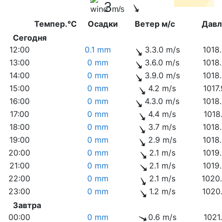
3
m/s
Темпер.°C
Осадки
Ветер м/с
Дав
Сегодня
12:00
0.1 mm
3.3.0 m/s
1018
13:00
0 mm
3.6.0 m/s
1018
14:00
0 mm
3.9.0 m/s
1018
15:00
0 mm
4.2 m/s
1017
16:00
0 mm
4.3.0 m/s
1018
17:00
0 mm
4.4 m/s
1018
18:00
0 mm
3.7 m/s
1018
19:00
0 mm
2.9 m/s
1018
20:00
0 mm
2.1 m/s
1019
21:00
0 mm
2.1 m/s
1019
22:00
0 mm
2.1 m/s
1020
23:00
0 mm
1.2 m/s
1020
Завтра
00:00
0 mm
0.6 m/s
1021