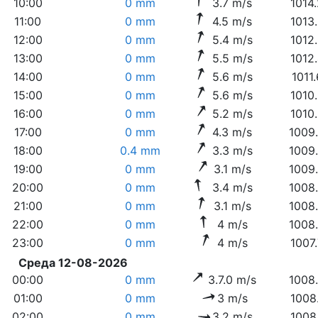
10:00
0 mm
3.7 m/s
1014
11:00
0 mm
4.5 m/s
1013
12:00
0 mm
5.4 m/s
1012
13:00
0 mm
5.5 m/s
1012
14:00
0 mm
5.6 m/s
1011
15:00
0 mm
5.6 m/s
1010
16:00
0 mm
5.2 m/s
1010
17:00
0 mm
4.3 m/s
1009
18:00
0.4 mm
3.3 m/s
1009
19:00
0 mm
3.1 m/s
1009
20:00
0 mm
3.4 m/s
1008
21:00
0 mm
3.1 m/s
1008
22:00
0 mm
4 m/s
1008
23:00
0 mm
4 m/s
1007
Среда 12-08-2026
00:00
0 mm
3.7.0 m/s
1008
01:00
0 mm
3 m/s
1008
02:00
0 mm
3.2 m/s
1008