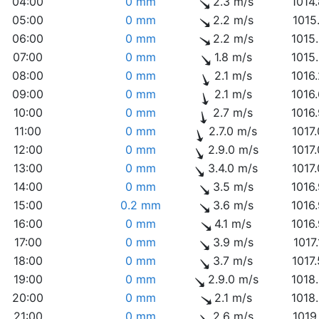
04:00
0 mm
2.3 m/s
1014
05:00
0 mm
2.2 m/s
1015
06:00
0 mm
2.2 m/s
1015
07:00
0 mm
1.8 m/s
1015
08:00
0 mm
2.1 m/s
1016
09:00
0 mm
2.1 m/s
1016
10:00
0 mm
2.7 m/s
1016
11:00
0 mm
2.7.0 m/s
1017
12:00
0 mm
2.9.0 m/s
1017
13:00
0 mm
3.4.0 m/s
1017
14:00
0 mm
3.5 m/s
1016
15:00
0.2 mm
3.6 m/s
1016
16:00
0 mm
4.1 m/s
1016
17:00
0 mm
3.9 m/s
1017
18:00
0 mm
3.7 m/s
1017
19:00
0 mm
2.9.0 m/s
1018
20:00
0 mm
2.1 m/s
1018
21:00
0 mm
2.6 m/s
1019