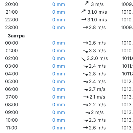
20:00
0 mm
3 m/s
1009
21:00
0 mm
3.1.0 m/s
1010
22:00
0 mm
3.1.0 m/s
1010
23:00
0 mm
2.8 m/s
1009
Завтра
00:00
0 mm
2.6 m/s
1010
01:00
0 mm
3.3 m/s
1010
02:00
0 mm
3.2.0 m/s
1011
03:00
0 mm
2.4 m/s
1011
04:00
0 mm
2.8 m/s
1011
05:00
0 mm
2.4 m/s
1012
06:00
0 mm
2.7 m/s
1012
07:00
0 mm
2.1 m/s
1013
08:00
0 mm
2.2 m/s
1013
09:00
0 mm
2 m/s
1013
10:00
0 mm
2.3 m/s
1013
11:00
0 mm
2.6 m/s
1013