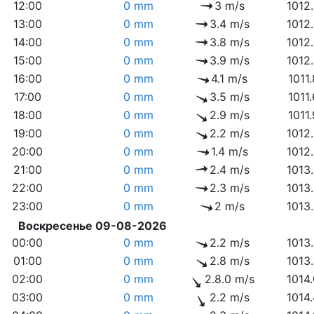
12:00
0 mm
3 m/s
1012
13:00
0 mm
3.4 m/s
1012
14:00
0 mm
3.8 m/s
1012
15:00
0 mm
3.9 m/s
1012
16:00
0 mm
4.1 m/s
1011
17:00
0 mm
3.5 m/s
1011
18:00
0 mm
2.9 m/s
1011
19:00
0 mm
2.2 m/s
1012
20:00
0 mm
1.4 m/s
1012
21:00
0 mm
2.4 m/s
1013
22:00
0 mm
2.3 m/s
1013
23:00
0 mm
2 m/s
1013
Воскресенье 09-08-2026
00:00
0 mm
2.2 m/s
1013
01:00
0 mm
2.8 m/s
1013
02:00
0 mm
2.8.0 m/s
1014
03:00
0 mm
2.2 m/s
1014