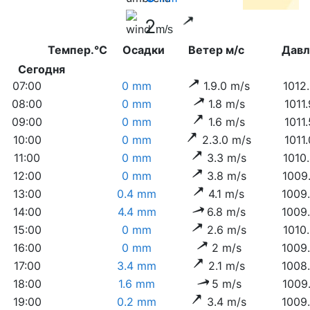
2
m/s
Темпер.°C
Осадки
Ветер м/с
Дав
Сегодня
07:00
0 mm
1.9.0 m/s
1012
08:00
0 mm
1.8 m/s
1011
09:00
0 mm
1.6 m/s
1011
10:00
0 mm
2.3.0 m/s
1011
11:00
0 mm
3.3 m/s
1010
12:00
0 mm
3.8 m/s
1009
13:00
0.4 mm
4.1 m/s
1009
14:00
4.4 mm
6.8 m/s
1009
15:00
0 mm
2.6 m/s
1010
16:00
0 mm
2 m/s
1009
17:00
3.4 mm
2.1 m/s
1008
18:00
1.6 mm
5 m/s
1009
19:00
0.2 mm
3.4 m/s
1009