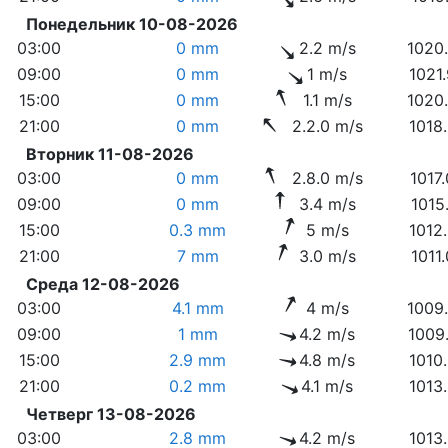
Понедельник 10-08-2026
03:00
0 mm
2.2 m/s
1020
09:00
0 mm
1 m/s
1021
15:00
0 mm
1.1 m/s
1020
21:00
0 mm
2.2.0 m/s
1018
Вторник 11-08-2026
03:00
0 mm
2.8.0 m/s
1017
09:00
0 mm
3.4 m/s
1015
15:00
0.3 mm
5 m/s
1012
21:00
7 mm
3.0 m/s
1011
Среда 12-08-2026
03:00
4.1 mm
4 m/s
1009
09:00
1 mm
4.2 m/s
1009
15:00
2.9 mm
4.8 m/s
1010
21:00
0.2 mm
4.1 m/s
1013
Четверг 13-08-2026
03:00
2.8 mm
4.2 m/s
1013