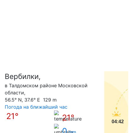
Вербилки,
С
в Талдомском районе Московской
области,
56.5° N, 37.6° E 129 m
Погода на ближайший час
21°
21°
04:42
0
mm