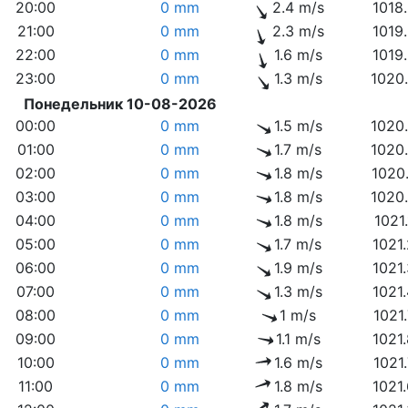
20:00
0 mm
2.4 m/s
1018
21:00
0 mm
2.3 m/s
1019
22:00
0 mm
1.6 m/s
1019
23:00
0 mm
1.3 m/s
1020
Понедельник 10-08-2026
00:00
0 mm
1.5 m/s
1020
01:00
0 mm
1.7 m/s
1020
02:00
0 mm
1.8 m/s
1020
03:00
0 mm
1.8 m/s
1020
04:00
0 mm
1.8 m/s
1021
05:00
0 mm
1.7 m/s
1021
06:00
0 mm
1.9 m/s
1021
07:00
0 mm
1.3 m/s
1021
08:00
0 mm
1 m/s
1021
09:00
0 mm
1.1 m/s
1021
10:00
0 mm
1.6 m/s
1021
11:00
0 mm
1.8 m/s
1021