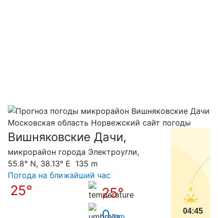
Вишняковские Дачи,
С
микрорайон города Электроугли,
55.8° N, 38.13° E 135 m
Погода на ближайший час
25°
25°
0
04:45
mm