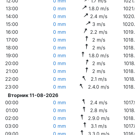
12:00
0 mm
1.7 m/s
1021
13:00
0 mm
1.8.0 m/s
1021
14:00
0 mm
2.4 m/s
1020
15:00
0 mm
3 m/s
1020
16:00
0 mm
2.2 m/s
1019
17:00
0 mm
2 m/s
1018
18:00
0 mm
2 m/s
1018
19:00
0 mm
1.8.0 m/s
1018
20:00
0 mm
2 m/s
1018
21:00
0 mm
2 m/s
1018
22:00
0 mm
2.1 m/s
1018
23:00
0 mm
2.4.0 m/s
1018
Вторник 11-08-2026
00:00
0 mm
2.4 m/s
1017
01:00
0 mm
2.8 m/s
1018
02:00
0 mm
2.9.0 m/s
1018
03:00
0 mm
3.1 m/s
1017
09:00
0 mm
3.3.0 m/s
1016