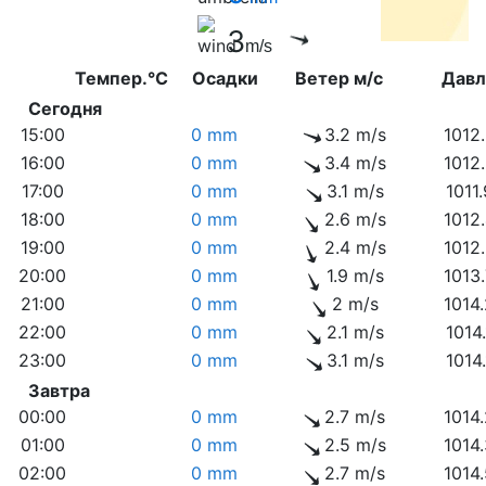
3
m/s
Темпер.°C
Осадки
Ветер м/с
Дав
Сегодня
15:00
0 mm
3.2 m/s
1012
16:00
0 mm
3.4 m/s
1012
17:00
0 mm
3.1 m/s
1011
18:00
0 mm
2.6 m/s
1012
19:00
0 mm
2.4 m/s
1012
20:00
0 mm
1.9 m/s
1013
21:00
0 mm
2 m/s
1014
22:00
0 mm
2.1 m/s
1014
23:00
0 mm
3.1 m/s
1014
Завтра
00:00
0 mm
2.7 m/s
1014
01:00
0 mm
2.5 m/s
1014
02:00
0 mm
2.7 m/s
1014