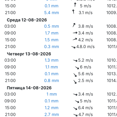
15:00
0.1 mm
5 m/s
1012
21:00
5.4 mm
3.1 m/s
1009
Среда 12-08-2026
03:00
0.5 mm
3.8 m/s
1008
09:00
1.7 mm
3.4 m/s
1008
15:00
1.5 mm
4.2 m/s
1008
21:00
0.3 mm
4.8.0 m/s
1011
Четверг 13-08-2026
03:00
1.3 mm
5.2 m/s
1010
09:00
1.1 mm
6 m/s
1011
15:00
0.1 mm
5.6 m/s
1013
21:00
0.8 mm
2.5 m/s
1014
Пятница 14-08-2026
03:00
1 mm
3.4 m/s
1012
09:00
0.1 mm
5 m/s
1011
15:00
1.2 mm
6.4 m/s
1011
21:00
2.7 mm
4.7 m/s
1011