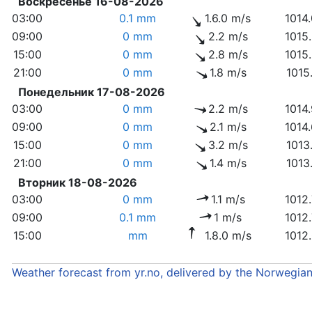
Воскресенье 16-08-2026
03:00
0.1 mm
1.6.0 m/s
1014
09:00
0 mm
2.2 m/s
1015
15:00
0 mm
2.8 m/s
1015
21:00
0 mm
1.8 m/s
1015
Понедельник 17-08-2026
03:00
0 mm
2.2 m/s
1014
09:00
0 mm
2.1 m/s
1014
15:00
0 mm
3.2 m/s
1013
21:00
0 mm
1.4 m/s
1013
Вторник 18-08-2026
03:00
0 mm
1.1 m/s
1012
09:00
0.1 mm
1 m/s
1012
15:00
mm
1.8.0 m/s
1012
Weather forecast from yr.no, delivered by the Norwegia