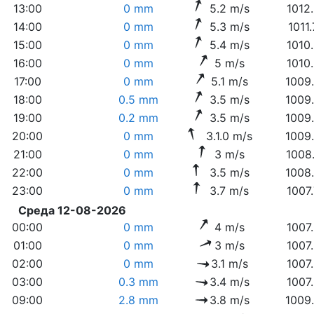
13:00
0 mm
5.2 m/s
1012
14:00
0 mm
5.3 m/s
1011
15:00
0 mm
5.4 m/s
1010
16:00
0 mm
5 m/s
1010
17:00
0 mm
5.1 m/s
1009
18:00
0.5 mm
3.5 m/s
1009
19:00
0.2 mm
3.5 m/s
1009
20:00
0 mm
3.1.0 m/s
1009
21:00
0 mm
3 m/s
1008
22:00
0 mm
3.5 m/s
1008
23:00
0 mm
3.7 m/s
1007
Среда 12-08-2026
00:00
0 mm
4 m/s
1007
01:00
0 mm
3 m/s
1007
02:00
0 mm
3.1 m/s
1007
03:00
0.3 mm
3.4 m/s
1007
09:00
2.8 mm
3.8 m/s
1009