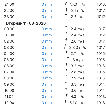
21:00
0 mm
1.7.0 m/s
1018
22:00
0 mm
2.1 m/s
1017
23:00
0 mm
2.2 m/s
1017
Вторник 11-08-2026
00:00
0 mm
2.4 m/s
1017
01:00
0 mm
2.4 m/s
1017
02:00
0 mm
2.6 m/s
1017
03:00
0 mm
2.8.0 m/s
1017
04:00
0 mm
2.7 m/s
1016
05:00
0 mm
3 m/s
1016
06:00
0 mm
3.2 m/s
1016
07:00
0 mm
2.8 m/s
1015
08:00
0 mm
2.9 m/s
1015
09:00
0 mm
3.3 m/s
1014
10:00
0 mm
3.6 m/s
1014
11:00
0 mm
4.3 m/s
1013
12:00
0 mm
5.1.0 m/s
1013