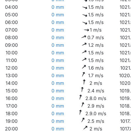
04:00
0 mm
1.5 m/s
1021
05:00
0 mm
1.5 m/s
1021
06:00
0 mm
1.5 m/s
1021
07:00
0 mm
1 m/s
1021
08:00
0 mm
0.7 m/s
1021
09:00
0 mm
1.2 m/s
1021
10:00
0 mm
1.5 m/s
1021
11:00
0 mm
1.5 m/s
1021
12:00
0 mm
1.6 m/s
1021
13:00
0 mm
1.7 m/s
1020
14:00
0 mm
2 m/s
1020
15:00
0 mm
2.4 m/s
1019
16:00
0 mm
2.8.0 m/s
1019
17:00
0 mm
2.9 m/s
1018
18:00
0 mm
2.9.0 m/s
1018
19:00
0 mm
2.5 m/s
1017
20:00
0 mm
2 m/s
1017