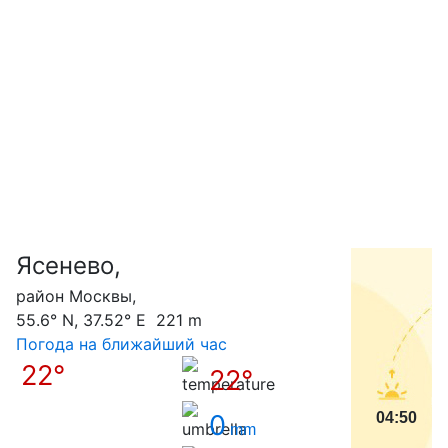
Ясенево,
С
район Москвы,
55.6° N, 37.52° E 221 m
Погода на ближайший час
22°
22°
0
04:50
mm