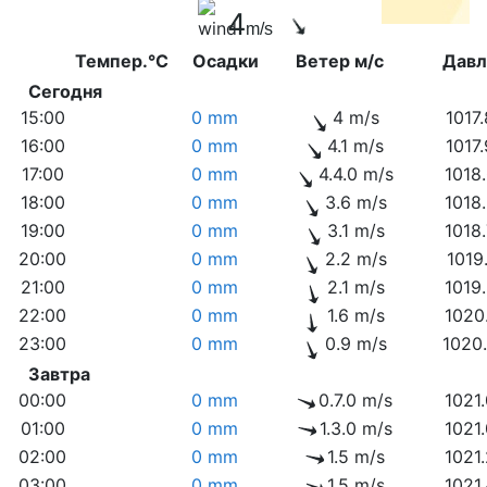
4
m/s
Темпер.°C
Осадки
Ветер м/с
Дав
Сегодня
15:00
0 mm
4 m/s
1017
16:00
0 mm
4.1 m/s
1017
17:00
0 mm
4.4.0 m/s
1018
18:00
0 mm
3.6 m/s
1018
19:00
0 mm
3.1 m/s
1018
20:00
0 mm
2.2 m/s
1019
21:00
0 mm
2.1 m/s
1019
22:00
0 mm
1.6 m/s
1020
23:00
0 mm
0.9 m/s
1020
Завтра
00:00
0 mm
0.7.0 m/s
1021
01:00
0 mm
1.3.0 m/s
1021
02:00
0 mm
1.5 m/s
1021
03:00
0 mm
1.5 m/s
1021