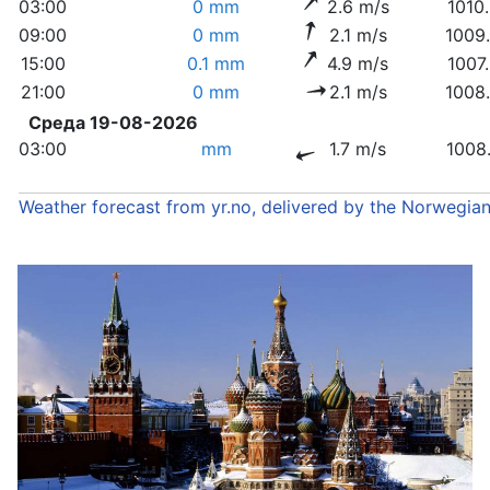
03:00
0 mm
2.6 m/s
1010
09:00
0 mm
2.1 m/s
1009
15:00
0.1 mm
4.9 m/s
1007
21:00
0 mm
2.1 m/s
1008
Среда 19-08-2026
03:00
mm
1.7 m/s
1008
Weather forecast from yr.no, delivered by the Norwegia