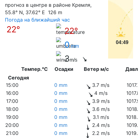
прогноз в центре в районе Кремля,
55.8° N, 37.62° E 126 m
Погода на ближайший час
22°
22°
0
04:49
mm
3
m/s
Темпер.°C
Осадки
Ветер м/с
Дав
Сегодня
15:00
0 mm
3.7 m/s
1017
16:00
0 mm
4 m/s
1017
17:00
0 mm
3.9 m/s
1017
18:00
0 mm
3.6 m/s
1018
19:00
0 mm
3.1 m/s
1018
20:00
0 mm
2.4 m/s
1019
21:00
0 mm
2.2 m/s
1019