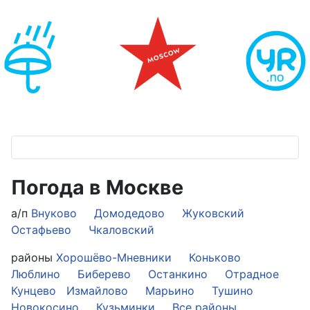
Погода в Москве
а/п
Внуково
Домодедово
Жуковский
Остафьево
Чкаловский
районы
Хорошёво-Мневники
Коньково
Люблино
Биберево
Останкино
Отрадное
Кунцево
Измайлово
Марьино
Тушино
Новокосино
Кузьминки
Все районы