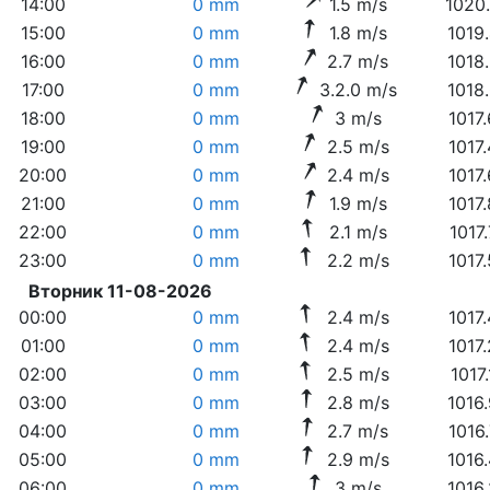
14:00
0 mm
1.5 m/s
1020
15:00
0 mm
1.8 m/s
1019
16:00
0 mm
2.7 m/s
1018
17:00
0 mm
3.2.0 m/s
1018
18:00
0 mm
3 m/s
1017
19:00
0 mm
2.5 m/s
1017
20:00
0 mm
2.4 m/s
1017
21:00
0 mm
1.9 m/s
1017
22:00
0 mm
2.1 m/s
1017
23:00
0 mm
2.2 m/s
1017
Вторник 11-08-2026
00:00
0 mm
2.4 m/s
1017
01:00
0 mm
2.4 m/s
1017
02:00
0 mm
2.5 m/s
1017
03:00
0 mm
2.8 m/s
1016
04:00
0 mm
2.7 m/s
1016
05:00
0 mm
2.9 m/s
1016
06:00
0 mm
3 m/s
1016